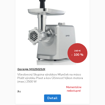
249 €
- 100 %
Gorenje MG2502SJX
Všeobecný Skupina výrobkov Mlynček na mäso
Plášť výrobku Plast a kov Účinnosť Výkon motora
(max.) 2500 W
Momentálne
nedostupné
/
ks
Detail