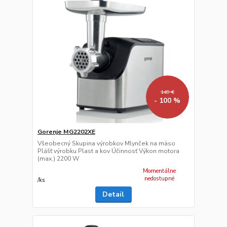
149 €
- 100 %
Gorenje MG2202XE
Všeobecný Skupina výrobkov Mlynček na mäso
Plášť výrobku Plast a kov Účinnosť Výkon motora
(max.) 2200 W
Momentálne
nedostupné
/
ks
Detail