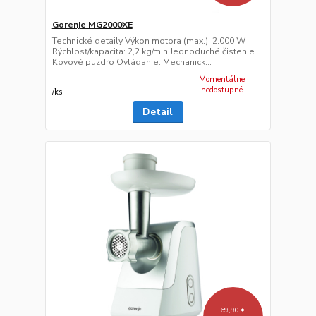
Gorenje MG2000XE
Technické detaily Výkon motora (max.): 2.000 W
Rýchlosť/kapacita: 2,2 kg/min Jednoduché čistenie
Kovové puzdro Ovládanie: Mechanick...
Momentálne
nedostupné
/
ks
Detail
69,90 €