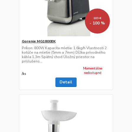
109 €
- 100 %
Gorenje MG1800BK
Príkon: 800W Kapacita mletia: 1,6kg/h Vlastnosti 2
kotúče na mletie (5mm a 7mm) Dĺžka prívodného
kábla 1,3m Spätný chod Úložný priestor na
príslušens...
Momentálne
nedostupné
/
ks
Detail