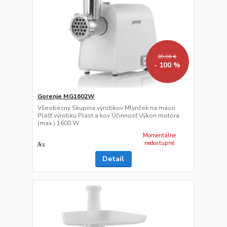
89,90 €
- 100 %
Gorenje MG1602W
Všeobecný Skupina výrobkov Mlynček na mäso
Plášť výrobku Plast a kov Účinnosť Výkon motora
(max.) 1600 W
Momentálne
nedostupné
/
ks
Detail