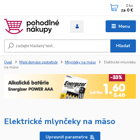
0
ks
za
0 €
Menu
Hľadať
Úvod
Malé domáce spotrebiče
Mlynčeky na mäso
Elektrické mlynčeky
na mäso
Elektrické mlynčeky na mäso
Upresniť parametre