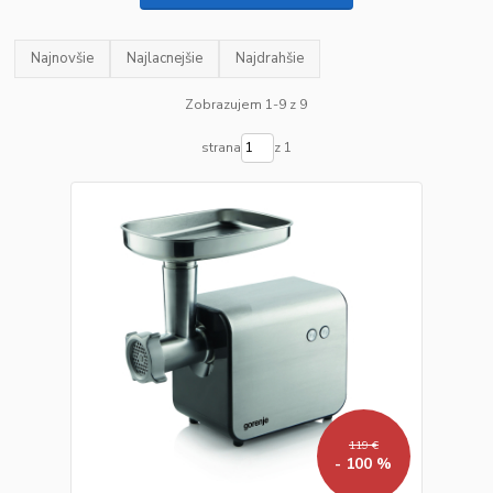
Najnovšie
Najlacnejšie
Najdrahšie
Zobrazujem 1-9 z 9
strana
z 1
119 €
- 100 %