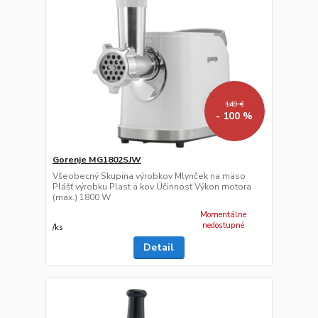
149 €
- 100 %
Gorenje MG1802SJW
Všeobecný Skupina výrobkov Mlynček na mäso
Plášť výrobku Plast a kov Účinnosť Výkon motora
(max.) 1800 W
Momentálne
nedostupné
/
ks
Detail