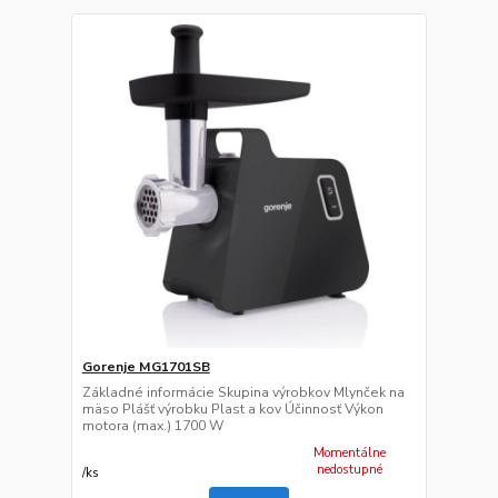
Gorenje MG1701SB
Základné informácie Skupina výrobkov Mlynček na
mäso Plášť výrobku Plast a kov Účinnosť Výkon
motora (max.) 1700 W
Momentálne
nedostupné
/
ks