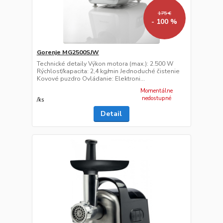
175 €
- 100 %
Gorenje MG2500SJW
Technické detaily Výkon motora (max.): 2.500 W
Rýchlosť/kapacita: 2,4 kg/min Jednoduché čistenie
Kovové puzdro Ovládanie: Elektroni...
Momentálne
nedostupné
/
ks
Detail