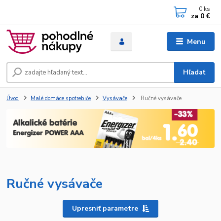
0
ks
za
0 €
Menu
Hľadať
Úvod
Malé domáce spotrebiče
Vysávače
Ručné vysávače
Ručné vysávače
Upresniť parametre