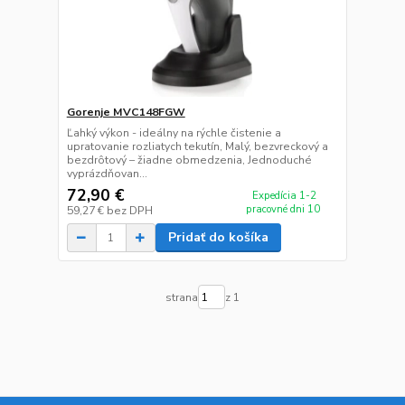
Gorenje MVC148FGW
Ľahký výkon - ideálny na rýchle čistenie a
upratovanie rozliatych tekutín, Malý, bezvreckový a
bezdrôtový – žiadne obmedzenia, Jednoduché
vyprázdňovan...
72,90 €
Expedícia 1-2
pracovné dni 10
59,27 €
bez DPH
Pridať do košíka
strana
z 1