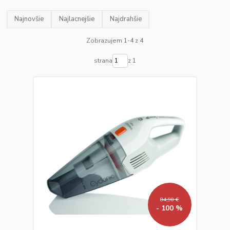
Najnovšie
Najlacnejšie
Najdrahšie
Zobrazujem 1-4 z 4
strana
z 1
84,90 €
- 100 %