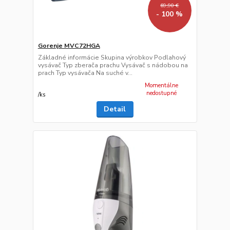
69,90 €
- 100 %
Gorenje MVC72HGA
Základné informácie Skupina výrobkov Podlahový
vysávač Typ zberača prachu Vysávač s nádobou na
prach Typ vysávača Na suché v...
Momentálne
nedostupné
/
ks
Detail