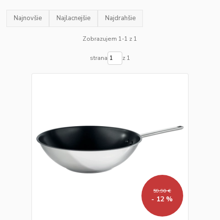
Najnovšie
Najlacnejšie
Najdrahšie
Zobrazujem 1-1 z 1
strana
z 1
59,90 €
- 12 %