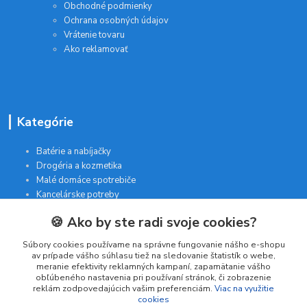
Obchodné podmienky
Ochrana osobných údajov
Vrátenie tovaru
Ako reklamovať
Kategórie
Batérie a nabíjačky
Drogéria a kozmetika
Malé domáce spotrebiče
Kancelárske potreby
🍪 Ako by ste radi svoje cookies?
Kontakt
Súbory cookies používame na správne fungovanie nášho e-shopu
av prípade vášho súhlasu tiež na sledovanie štatistík o webe,
meranie efektivity reklamných kampaní, zapamätanie vášho
INTERGAM s.r.o
obľúbeného nastavenia pri používaní stránok, či zobrazenie
Jelšová 5
reklám zodpovedajúcich vašim preferenciám.
Viac na využitie
cookies
831 01 Bratislava