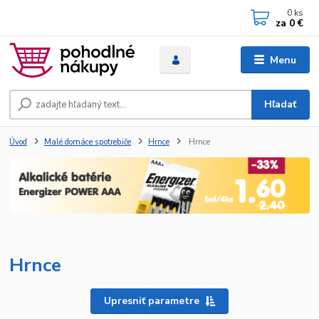
0
ks
za
0 €
Menu
Hľadať
Úvod
Malé domáce spotrebiče
Hrnce
Hrnce
Hrnce
Upresniť parametre