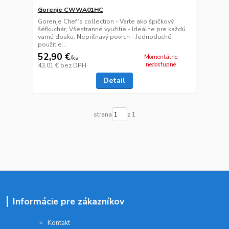
Gorenje CWWA01HC
Gorenje Chef’s collection - Varte ako špičkový
šéfkuchár, Všestranné využitie - Ideálne pre každú
varnú dosku, Nepriľnavý povrch - Jednoduché
použitie...
52,90 €
Momentálne
/
ks
nedostupné
43,01 €
bez DPH
Detail
strana
z 1
Informácie pre zákazníkov
Kontakt