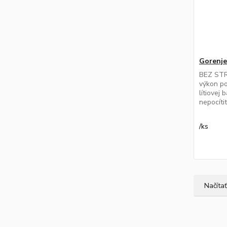
Gorenj
BEZ STR
výkon p
lítiovej
nepocíti
/
ks
Načítať