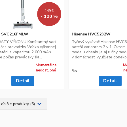
149 €
- 100 %
e SVC216FMLW
Hisense HVC5232W
ATY VÝKONU Konštantný sací
Tyčový vysávač Hisense HV
očas prevádzky Vďaka výkonnej
poteší variantom 2 v 1. Okrem
 batérii s kapacitou 2 000 mAh
modelu obsahuje aj ručný mode
te počas prevádzky žia...
v domácnosti využijete donekon
Momentálne
M
nedostupné
n
/
ks
Detail
Detail
 ďalšie produkty (6)