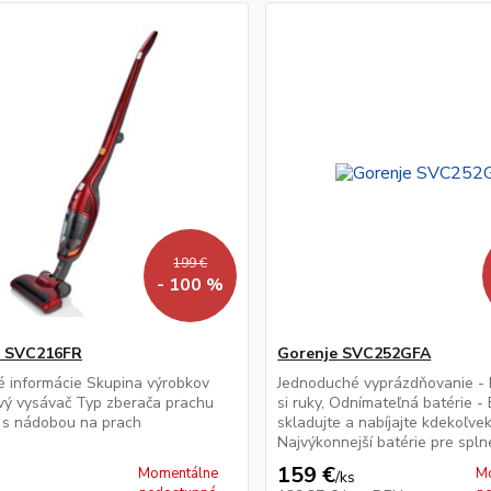
199 €
- 100 %
e SVC216FR
Gorenje SVC252GFA
 informácie Skupina výrobkov
Jednoduché vyprázdňovanie - 
vý vysávač Typ zberača prachu
si ruky, Odnímateľná batérie - 
 s nádobou na prach
skladujte a nabíjajte kdekoľvek
Najvýkonnejší batérie pre splne
159 €
Momentálne
M
/
ks