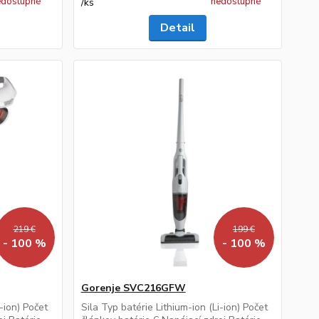
edostupné
nedostupné
/
ks
Detail
219 €
199 €
- 100 %
- 100 %
Gorenje SVC216GFW
i-ion) Počet
Sila Typ batérie Lithium-ion (Li-ion) Počet