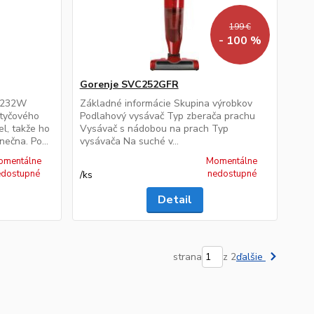
199 €
- 100 %
Gorenje SVC252GFR
C5232W
Základné informácie Skupina výrobkov
 tyčového
Podlahový vysávač Typ zberača prachu
l, takže ho
Vysávač s nádobou na prach Typ
ečna. Po...
vysávača Na suché v...
omentálne
Momentálne
edostupné
nedostupné
/
ks
Detail
strana
z 2
ďalšie