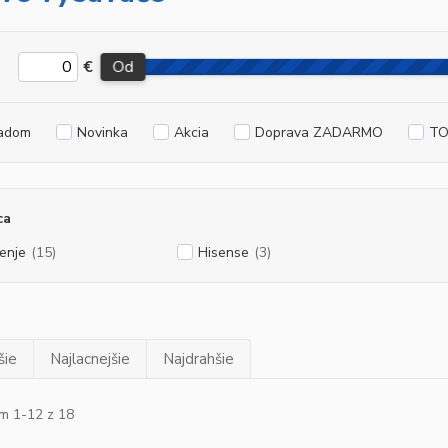
€
Od
adom
Novinka
Akcia
Doprava ZADARMO
TO
ca
enje
(15)
Hisense
(3)
šie
Najlacnejšie
Najdrahšie
m 1-12 z 18