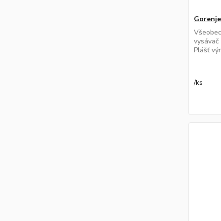
Gorenj
Všeobec
vysávač
Plášť vý
/
ks