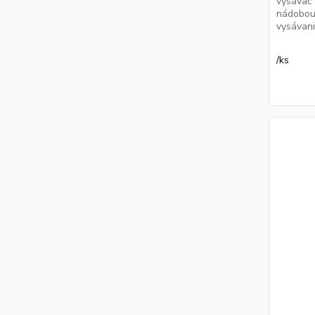
vysávač
nádobou
vysávanie
/
ks