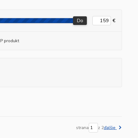
Do
€
P produkt
strana
z 2
ďalšie