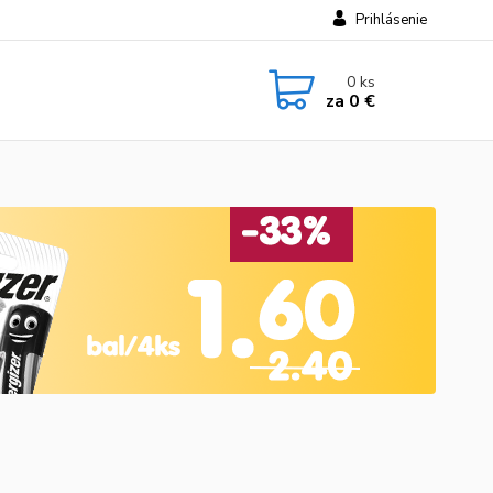
Prihlásenie
0
ks
za
0 €