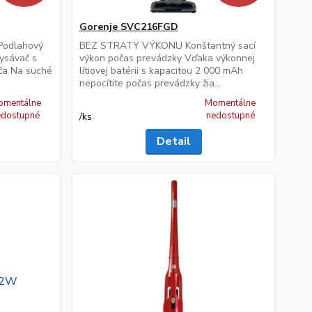
Gorenje SVC216FGD
Podlahový
BEZ STRATY VÝKONU Konštantný sací
ysávač s
výkon počas prevádzky Vďaka výkonnej
ča Na suché
lítiovej batérii s kapacitou 2 000 mAh
nepocítite počas prevádzky žia...
omentálne
Momentálne
edostupné
nedostupné
/
ks
Detail