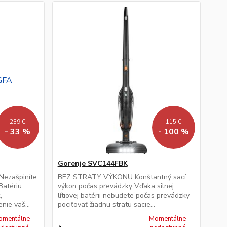
239 €
115 €
- 33 %
- 100 %
Gorenje SVC144FBK
Nezašpiníte
BEZ STRATY VÝKONU Konštantný sací
Batériu
výkon počas prevádzky Vďaka silnej
,
lítiovej batérii nebudete počas prevádzky
nie vaš...
pociťovať žiadnu stratu sacie...
omentálne
Momentálne