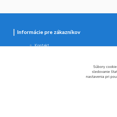
Informácie pre zákazníkov
Kontakt
Obchodné podmienky
Ochrana osobných údajov
Vrátenie tovaru
Súbory cookie
Ako reklamovať
sledovanie šta
nastavenia pri pou