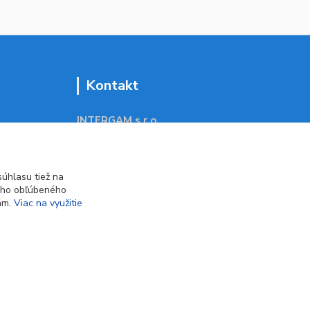
Kontakt
INTERGAM s.r.o
Jelšová 5
831 01 Bratislava
obchod@pohodlne-nakupy.sk
úhlasu tiež na
ášho obľúbeného
iám.
Viac na využitie
Vytvorené na
Eshop-rychlo.sk