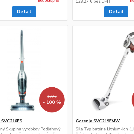
nedostupné
n
129,27 €
bez DPH
Detail
Detail
199 €
- 100 %
e SVC216FS
Gorenje SVC219FMW
ný Skupina výrobkov Podlahový
Sila Typ batérie Lithium-ion (L