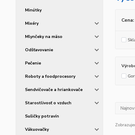
Minútky
Cena:
Mixéry
Mlynčeky na mäso
Skl
Odšťavovanie
Pečenie
Výrob
Gor
Roboty a foodprocesory
Sendvičovače a hriankovače
Starostlivosť o vzduch
Najnov
Sušičky potravín
Zobrazuje
Vákuovačky