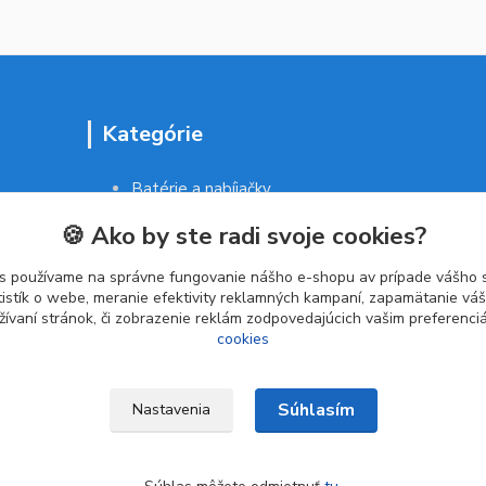
Kategórie
Batérie a nabíjačky
Drogéria a kozmetika
🍪 Ako by ste radi svoje cookies?
Malé domáce spotrebiče
Kancelárske potreby
s používame na správne fungovanie nášho e-shopu av prípade vášho s
tistík o webe, meranie efektivity reklamných kampaní, zapamätanie v
žívaní stránok, či zobrazenie reklám zodpovedajúcich vašim preferenc
cookies
Súhlasím
Nastavenia