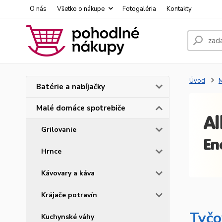
O nás
Všetko o nákupe
Fotogaléria
Kontakty
Úvod
M
Batérie a nabíjačky
Malé domáce spotrebiče
Grilovanie
Hrnce
Kávovary a káva
Krájače potravín
Tyčo
Kuchynské váhy