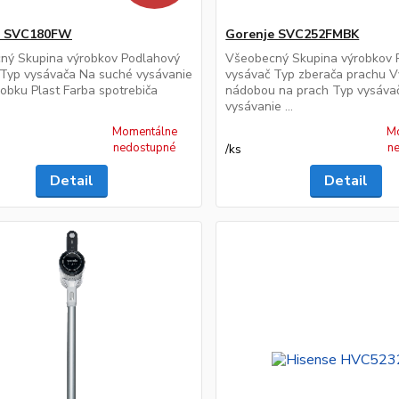
e SVC180FW
Gorenje SVC252FMBK
ný Skupina výrobkov Podlahový
Všeobecný Skupina výrobkov 
 Typ vysávača Na suché vysávanie
vysávač Typ zberača prachu V
robku Plast Farba spotrebiča
nádobou na prach Typ vysáva
vysávanie ...
Momentálne
M
nedostupné
n
/
ks
Detail
Detail