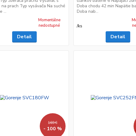
 Typ zberača prachu Vysávač s
článkov batérie 6 Napájací zdr
 na prach Typ vysávača Na suché
Doba chodu 42 min Napätie ba
 ...
Doba nab...
Momentálne
M
nedostupné
n
/
ks
Detail
Detail
169 €
- 100 %