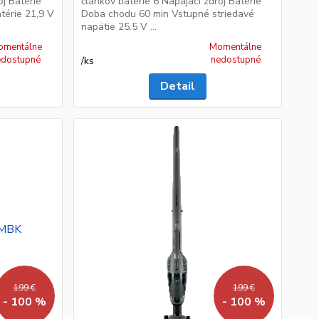
oj Batérie
článkov batérie 6 Napájací zdroj Batérie
térie 21,9 V
Doba chodu 60 min Vstupné striedavé
napätie 25.5 V ...
omentálne
Momentálne
edostupné
nedostupné
/
ks
Detail
199 €
199 €
- 100 %
- 100 %