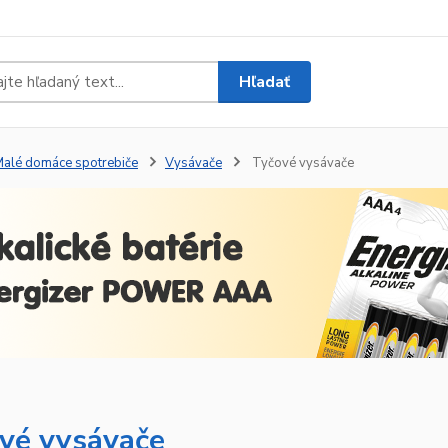
Hľadať
alé domáce spotrebiče
Vysávače
Tyčové vysávače
vé vysávače