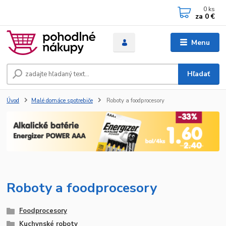
0
ks
za
0 €
Menu
Hľadať
Úvod
Malé domáce spotrebiče
Roboty a foodprocesory
Roboty a foodprocesory
Foodprocesory
Kuchynské roboty