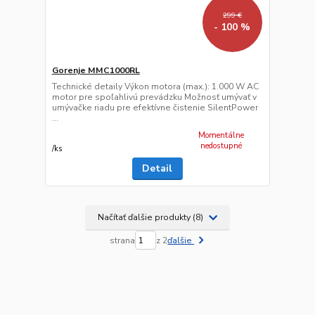
299 €
- 100 %
Gorenje MMC1000RL
Technické detaily Výkon motora (max.): 1.000 W AC
motor pre spoľahlivú prevádzku Možnosť umývať v
umývačke riadu pre efektívne čistenie SilentPower
...
Momentálne
nedostupné
/
ks
Detail
Načítať ďalšie produkty (8)
strana
z 2
ďalšie