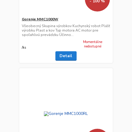
- 100 %
Gorenje MMC1000W
Všeobecný Skupina výrobkov Kuchynský robot Plášť
výrobku Plast a kov Typ motora AC motor pre
spoľahlivú prevádzku Účinno...
Momentálne
nedostupné
/
ks
Detail