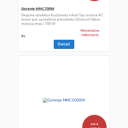
Gorenje MMC700W
Skupina výrobkov Kuchynský robot Typ motora AC
motor pre spoľahlivú prevádzku Účinnosť Výkon
motora (max.) 700 W
Momentálne
nedostupné
/
ks
Detail
249 €