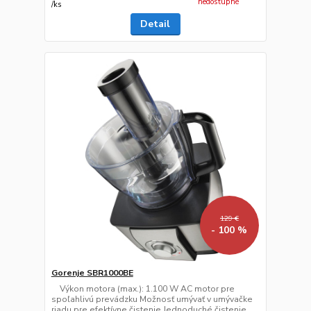
nedostupné
/
ks
Detail
129 €
- 100 %
Gorenje SBR1000BE
Výkon motora (max.): 1.100 W AC motor pre
spoľahlivú prevádzku Možnosť umývať v umývačke
riadu pre efektívne čistenie Jednoduché čistenie