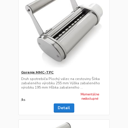
Gorenje MMC-TPC
Druh spotrebiča Plochý válec na cestoviny Šírka
zabaleného výrobku 255 mm Výška zabaleného
výrobku 195 mm Hĺbka zabaleného ...
Momentálne
nedostupné
/
ks
Detail