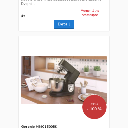
Dvojitá...
Momentálne
nedostupné
/
ks
Detail
439 €
- 100 %
Gorenje MMC1500BK