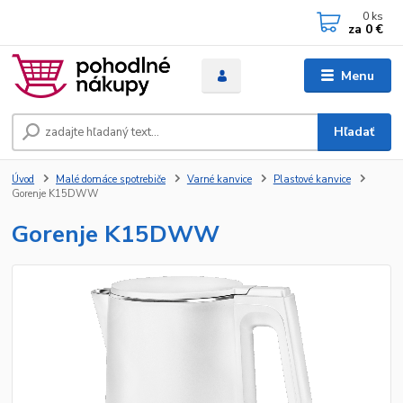
0
ks
za
0 €
Menu
Hľadať
Úvod
Malé domáce spotrebiče
Varné kanvice
Plastové kanvice
Gorenje K15DWW
Gorenje K15DWW