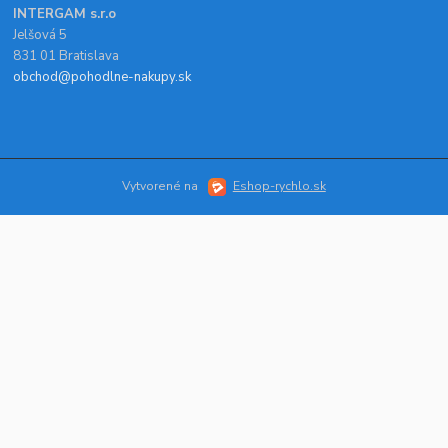
INTERGAM s.r.o
Jelšová 5
831 01 Bratislava
obchod@pohodlne-nakupy.sk
Vytvorené na
Eshop-rychlo.sk