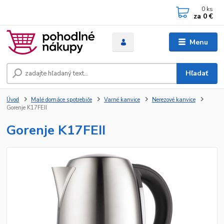
0
ks
za
0 €
Menu
Hľadať
Úvod
Malé domáce spotrebiče
Varné kanvice
Nerezové kanvice
Gorenje K17FEII
Gorenje K17FEII