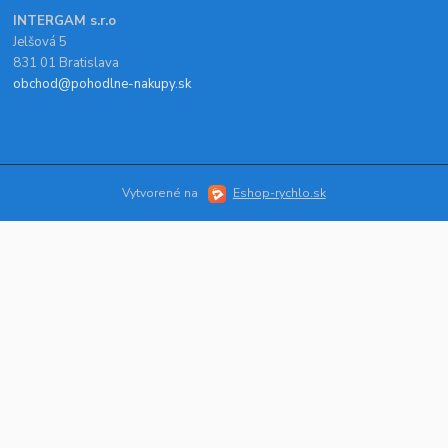
INTERGAM s.r.o
Jelšová 5
831 01 Bratislava
obchod@pohodlne-nakupy.sk
Vytvorené na
Eshop-rychlo.sk