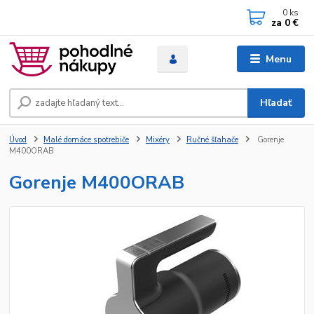
0
ks
za
0 €
Menu
Hľadať
Úvod
Malé domáce spotrebiče
Mixéry
Ručné šľahače
Gorenje
M400ORAB
Gorenje M400ORAB