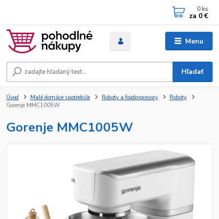
0
ks
za
0 €
Menu
Hľadať
Úvod
Malé domáce spotrebiče
Roboty a foodprocesory
Roboty
Gorenje MMC1005W
Gorenje MMC1005W