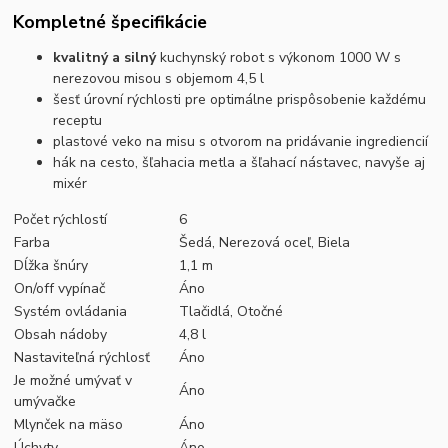
Kompletné špecifikácie
kvalitný a silný
kuchynský robot s výkonom 1000 W s
nerezovou misou s objemom 4,5 l
šesť úrovní rýchlosti pre optimálne prispôsobenie každému
receptu
plastové veko na misu s otvorom na pridávanie ingrediencií
hák na cesto, šľahacia metla a šľahací nástavec, navyše aj
mixér
Počet rýchlostí
6
Farba
Šedá, Nerezová oceľ, Biela
Dĺžka šnúry
1,1 m
On/off vypínač
Áno
Systém ovládania
Tlačidlá, Otočné
Obsah nádoby
4,8 l
Nastaviteľná rýchlosť
Áno
Je možné umývať v
Áno
umývačke
Mlynček na mäso
Áno
Úchyty
Áno