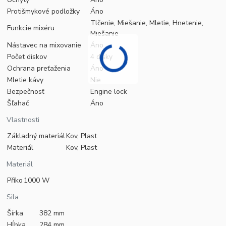
Protišmykové podložky
Áno
Tlčenie, Miešanie, Mletie, Hnetenie,
Funkcie mixéru
Miešanie
Nástavec na mixovanie
Áno
Počet diskov
4 disky
Ochrana preťaženia
Áno
Mletie kávy
Nie
Bezpečnosť
Engine lock
Šľahač
Áno
Vlastnosti
Základný materiál
Kov, Plast
Materiál
Kov, Plast
Materiál
Příko
1000 W
Sila
Šírka
382 mm
Hĺbka
284 mm