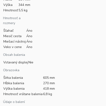
Výška
344 mm
Hmotnosť
5,5 kg
Hmotnosť a
rozmery
Šľahač
Áno
Miesič cesta
Áno
Miešací nástroj
Áno
Veko v cene
Áno
Obsah balenia
Vstavaný displej
Nie
Obrazovka
Šírka balenia
605 mm
Hĺbka balenia
270 mm
Výška balenia
418 mm
Hmotnosť vrátane balenia
6,8 kg
Údaje o balení