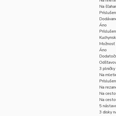
Na hnete
Na šľaha
Prísluše
Dodávané
Áno
Prísluše
Kuchynsk
Možnosť z
Áno
Dodatočn
Odšťavo
3 plničky
Na mleti
Príslušen
Na rezan
Na cesto
Na cesto
5 nástav
3 disky n