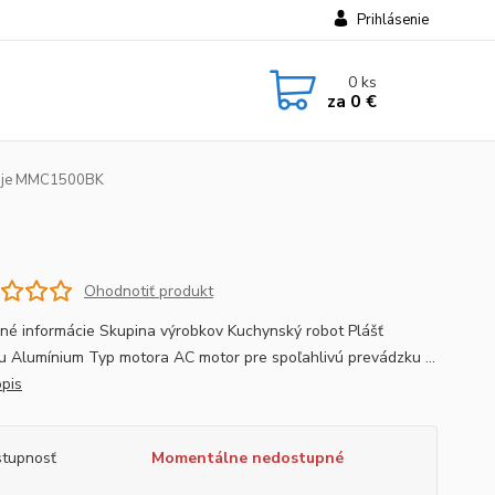
Prihlásenie
0
ks
za
0 €
nje MMC1500BK
Ohodnotiť produkt
né informácie Skupina výrobkov Kuchynský robot Plášť
u Alumínium Typ motora AC motor pre spoľahlivú prevádzku ...
opis
tupnosť
Momentálne nedostupné