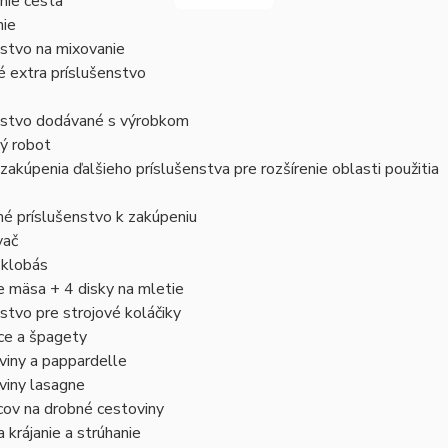
nie cesta
nie
nstvo na mixovanie
 extra príslušenstvo
nstvo dodávané s výrobkom
ý robot
akúpenia ďalšieho príslušenstva pre rozšírenie oblasti použitia
é príslušenstvo k zakúpeniu
vač
 klobás
e mäsa + 4 disky na mletie
stvo pre strojové koláčiky
ce a špagety
viny a pappardelle
viny lasagne
cov na drobné cestoviny
a krájanie a strúhanie