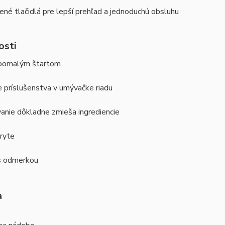
né tlačidlá pre lepší prehľad a jednoduchú obsluhu
osti
pomalým štartom
 príslušenstva v umývačke riadu
anie dôkladne zmieša ingrediencie
kryte
s odmerkou
a