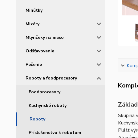
Minútky
Mixéry
Mlynčeky na mäso
Odšťavovanie
Pečenie
Kompl
Roboty a foodprocesory
Komple
Foodprocesory
Základ
Kuchynské roboty
Skupina 
Roboty
Kuchynsk
Plášť vý
Príslušenstvo k robotom
Alumíniu