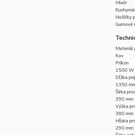
Mixér
Kuchynsk
Nožičky p
Gumové no
Techni
Materiál
Kov
Príkon
1500 W
Dĺžka pri
1350 m
Šírka pro
390 mm
Výška pr
380 mm
Hĺbka pr
290 mm