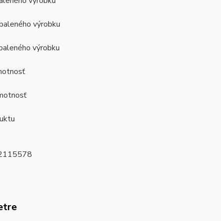
baleného výrobku
baleného výrobku
baleného výrobku
motnosť
motnosť
uktu
2115578
etre