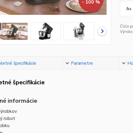
- 100 %
/
ks
Číslo p
Výrobc
etné špecifikácie
Parametre
Ho
tné špecifikácie
né informácie
výrobkov
ý robot
robku
m