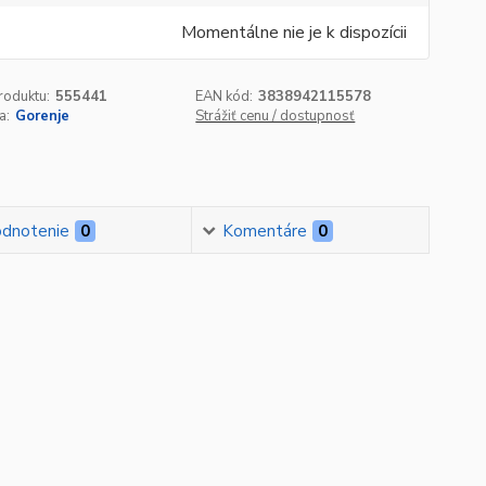
Momentálne nie je k dispozícii
roduktu:
555441
EAN kód:
3838942115578
a:
Gorenje
Strážiť cenu / dostupnosť
dnotenie
0
Komentáre
0