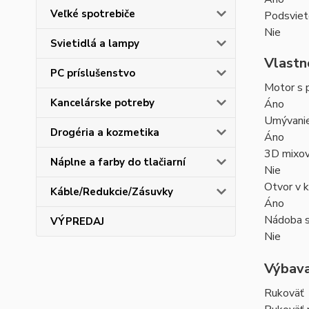
Veľké spotrebiče
Podsviete
Nie
Svietidlá a lampy
Vlastn
PC príslušenstvo
Motor s 
Kancelárske potreby
Áno
Umývanie
Drogéria a kozmetika
Áno
3D mixov
Náplne a farby do tlačiarní
Nie
Otvor v 
Káble/Redukcie/Zásuvky
Áno
Nádoba 
VÝPREDAJ
Nie
Výbav
Rukoväť