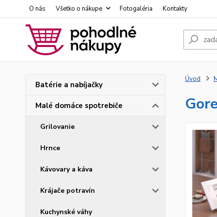
O nás
Všetko o nákupe
Fotogaléria
Kontakty
Úvod
M
Batérie a nabíjačky
Gor
Malé domáce spotrebiče
Grilovanie
Hrnce
Kávovary a káva
Krájače potravín
Kuchynské váhy