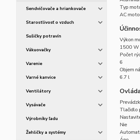
Typ mot
Sendvičovače a hriankovače
AC motor
Starostlivosť o vzduch
Účinno
Sušičky potravín
Výkon mo
1500 W
Vákuovačky
Počet rýc
6
Varenie
Objem n
6.7 l
Varné kanvice
Ovláda
Ventilátory
Prevádz
Vysávače
Tlačidlo 
Nastavite
Výrobníky ľadu
Nie
Automati
Žehličky a systémy
Áno