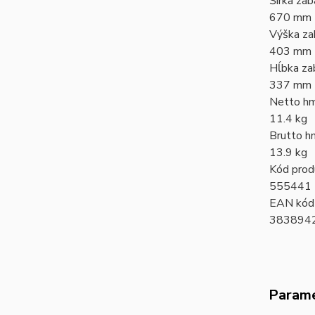
Šírka za
670 mm
Výška za
403 mm
Hĺbka za
337 mm
Netto h
11.4 kg
Brutto h
13.9 kg
Kód prod
555441
EAN kód
383894
Param