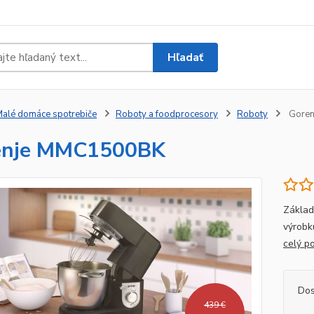
Hľadať
alé domáce spotrebiče
Roboty a foodprocesory
Roboty
Gore
enje MMC1500BK
Základ
výrobk
celý p
Dos
439 €