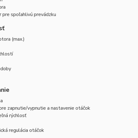
ora
 pre spoľahlivú prevádzku
sť
tora (max.)
hlostí
ádoby
nie
ka
pre zapnutie/vypnutie a nastavenie otáčok
ľná rýchlosť
cká regulácia otáčok