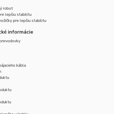
ý robot
re lepšiu stabilitu
žičky pre lepšiu stabilitu
cké informácie
 prevodovky
pájacieho kábla
m
duktu
oduktu
oduktu