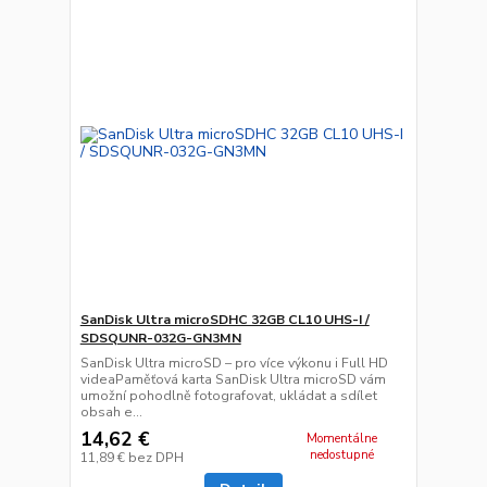
SanDisk Ultra microSDHC 32GB CL10 UHS-I /
SDSQUNR-032G-GN3MN
SanDisk Ultra microSD – pro více výkonu i Full HD
videaPaměťová karta SanDisk Ultra microSD vám
umožní pohodlně fotografovat, ukládat a sdílet
obsah e...
14,62 €
Momentálne
nedostupné
11,89 €
bez DPH