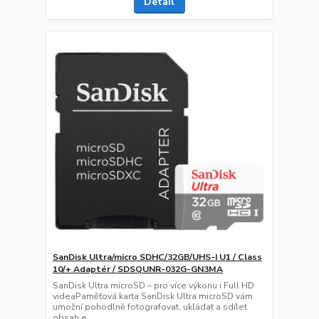
Detail
SanDisk Ultra/micro SDHC/32GB/UHS-I U1 / Class
10/+ Adaptér / SDSQUNR-032G-GN3MA
SanDisk Ultra microSD – pro více výkonu i Full HD
videaPaměťová karta SanDisk Ultra microSD vám
umožní pohodlně fotografovat, ukládat a sdílet
obsah e...