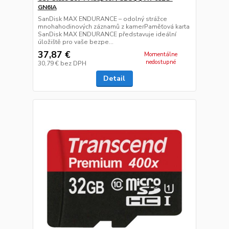
GN6IA
SanDisk MAX ENDURANCE – odolný strážce
mnohahodinových záznamů z kamerPaměťová karta
SanDisk MAX ENDURANCE představuje ideální
úložiště pro vaše bezpe...
37,87 €
Momentálne
nedostupné
30,79 €
bez DPH
Detail