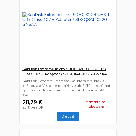
SanDisk Extreme micro SDHC 32GB UHS-I U3 /
Class 10 / + Adaptér / SDSQXAF-032G-GN6AA
SanDisk Extreme – paměťovka, která drží krok s
každou akcíZískejte paměťové úložiště s extrémní
rychlostí, odezvou při zpracování obsahu ve 4K
kvalitě...
28,29 €
Momentálne
nedostupné
23 €
bez DPH
Detail