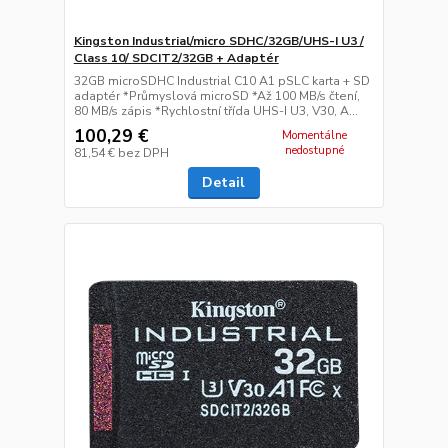
Kingston Industrial/micro SDHC/32GB/UHS-I U3 /
Class 10/ SDCIT2/32GB + Adaptér
32GB microSDHC Industrial C10 A1 pSLC karta + SD
adaptér *Průmyslová microSD *Až 100 MB/s čtení,
80 MB/s zápis *Rychlostní třída UHS-I U3, V30, A...
100,29 €
Momentálne
nedostupné
81,54 €
bez DPH
Detail