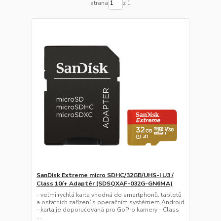
strana
z 1
SanDisk Extreme micro SDHC/32GB/UHS-I U3 /
Class 10/+ Adaptér (SDSQXAF-032G-GN6MA)
- velmi rychlá karta vhodná do smartphonů, tabletů
a ostatních zařízení s operačním systémem Android
- karta je doporučovaná pro GoPro kamery - Class
...