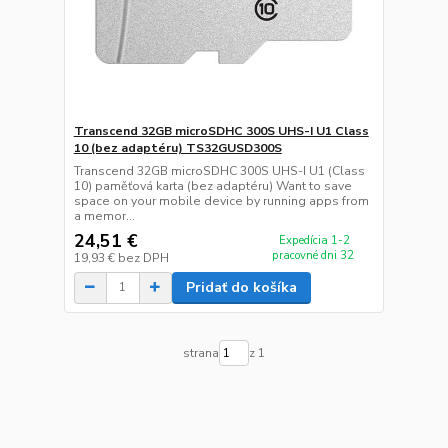
Transcend 32GB microSDHC 300S UHS-I U1 Class
10 (bez adaptéru) TS32GUSD300S
Transcend 32GB microSDHC 300S UHS-I U1 (Class
10) paměťová karta (bez adaptéru) Want to save
space on your mobile device by running apps from
a memor...
24,51 €
Expedícia 1-2
pracovné dni 32
19,93 €
bez DPH
Pridať do košíka
strana
z 1