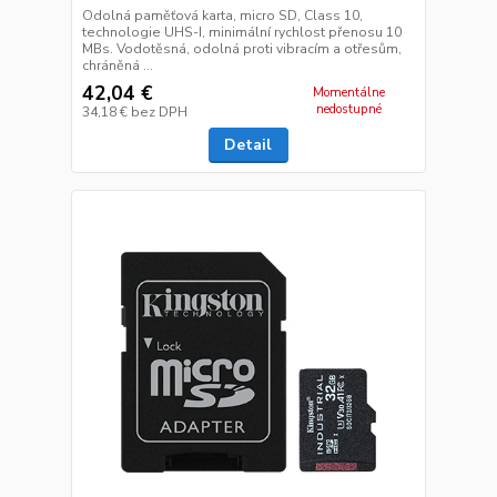
Odolná paměťová karta, micro SD, Class 10,
technologie UHS-I, minimální rychlost přenosu 10
MBs. Vodotěsná, odolná proti vibracím a otřesům,
chráněná ...
42,04 €
Momentálne
nedostupné
34,18 €
bez DPH
Detail