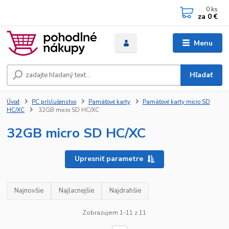
0
ks
za
0 €
Menu
Hľadať
Úvod
PC príslušenstvo
Pamäťové karty
Pamäťové karty micro SD
HC/XC
32GB micro SD HC/XC
32GB micro SD HC/XC
Upresniť parametre
Najnovšie
Najlacnejšie
Najdrahšie
Zobrazujem 1-11 z 11