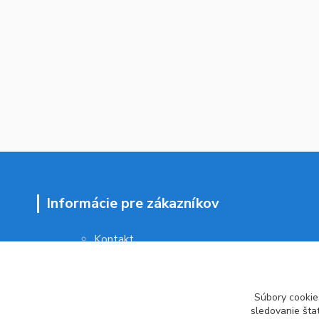
Informácie pre zákazníkov
Kontakt
Obchodné podmienky
Ochrana osobných údajov
Vrátenie tovaru
Súbory cookie
Ako reklamovať
sledovanie šta