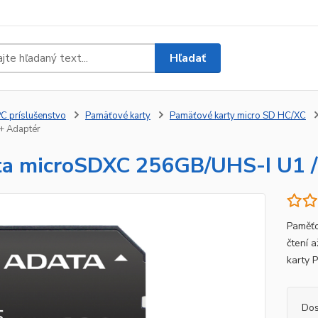
Hľadať
C príslušenstvo
Pamäťové karty
Pamäťové karty micro SD HC/XC
/+ Adaptér
a microSDXC 256GB/UHS-I U1 / 
Paměťo
čtení 
karty 
Dos