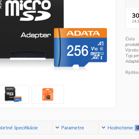
30
24,
Číslo
produkt
Výrobc
Typ pmä
Adaptér
Rýchlos
etné špecifikácie
Parametre
Hodnotenie