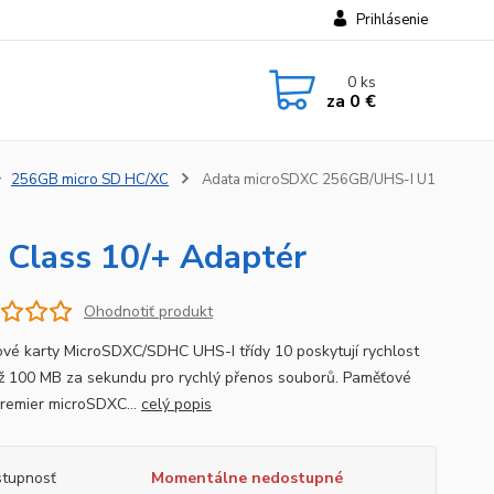
Prihlásenie
0
ks
za
0 €
256GB micro SD HC/XC
Adata microSDXC 256GB/UHS-I U1
Class 10/+ Adaptér
Ohodnotiť produkt
vé karty MicroSDXC/SDHC UHS-I třídy 10 poskytují rychlost
až 100 MB za sekundu pro rychlý přenos souborů. Paměťové
Premier microSDXC...
celý popis
tupnosť
Momentálne nedostupné