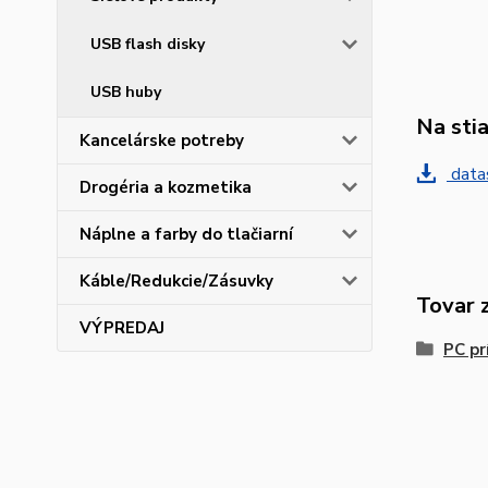
USB flash disky
USB huby
Na sti
Kancelárske potreby
data
Drogéria a kozmetika
Náplne a farby do tlačiarní
Káble/Redukcie/Zásuvky
Tovar 
VÝPREDAJ
PC pr