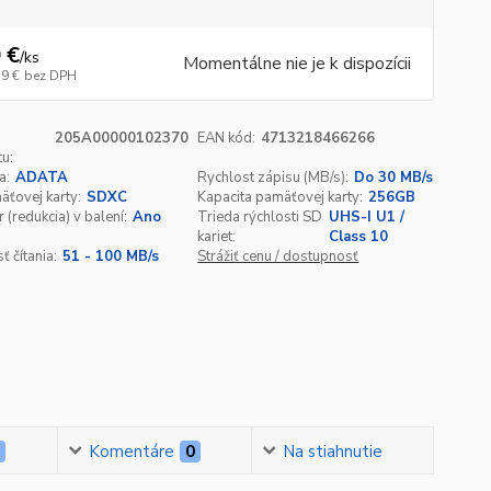
 €
/
ks
Momentálne nie je k dispozícii
39 €
bez DPH
205A00000102370
EAN kód:
4713218466266
u:
a:
ADATA
Rychlost zápisu (MB/s):
Do 30 MB/s
ťovej karty:
SDXC
Kapacita pamäťovej karty:
256GB
 (redukcia) v balení:
Ano
Trieda rýchlosti SD
UHS-I U1 /
kariet:
Class 10
ť čítania:
51 - 100 MB/s
Strážiť cenu / dostupnosť
0
Komentáre
0
Na stiahnutie