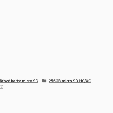
ťové karty micro SD
256GB micro SD HC/XC
XC