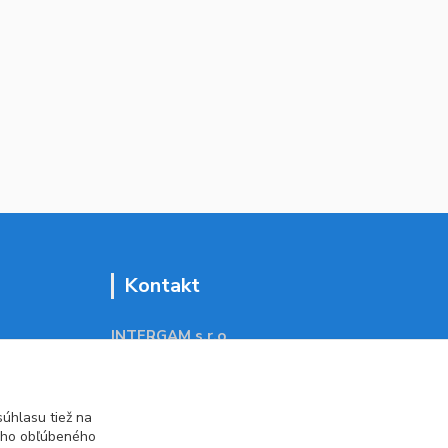
Kontakt
INTERGAM s.r.o
Jelšová 5
831 01 Bratislava
obchod@pohodlne-nakupy.sk
úhlasu tiež na
ášho obľúbeného