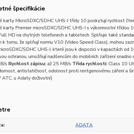
tné špecifikácie
 karty MicroSDXC/SDHC UHS-I třídy 10 poskytují rychlost čten
 karty Premier microSDXC/SDHC UHS-I s výkonnostní třídou 10 
Full HD na chytrých telefonech a tabletech. Splňuje také standard
 k tomu, že splňují normu V10 (Video Speed Class), mohou za
microSDXC/SDHC UHS-I, které jsou k dispozici v kapacitách od 
ou ochranou, umožňují nadšencům do mobilních zařízení snadno 
MB/s
Rychlost zápisu:
až 25 MB/s
Třída rychlosti:
Class 10 U
ornost, antistatičnost, odolnost proti rentgenovému záření a ši
 ATC, u Adaty doživotní)
etre
ca
ADATA