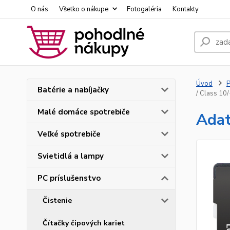
O nás
Všetko o nákupe
Fotogaléria
Kontakty
Úvod
P
Batérie a nabíjačky
/ Class 10
Malé domáce spotrebiče
Adat
Veľké spotrebiče
Svietidlá a lampy
PC príslušenstvo
Čistenie
Čítačky čipových kariet