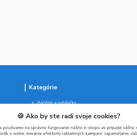
Kategórie
Batérie a nabíjačky
Drogéria a kozmetika
🍪 Ako by ste radi svoje cookies?
Malé domáce spotrebiče
Kancelárske potreby
s používame na správne fungovanie nášho e-shopu av prípade vášho s
tistík o webe, meranie efektivity reklamných kampaní, zapamätanie v