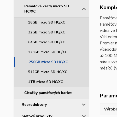
Pamäťové karty micro SD
Komple
HC/XC
Paměťové
16GB micro SD HC/XC
Paměťové
videa ve 
32GB micro SD HC/XC
Vzhledem
64GB micro SD HC/XC
Premier 
vícebodov
128GB micro SD HC/XC
až 100 
nárazuvzd
256GB micro SD HC/XC
měsíců (V
512GB micro SD HC/XC
1TB micro SD HC/XC
Čítačky pamäťových kariet
Param
Reproduktory
Výrob
Sieťové produkty