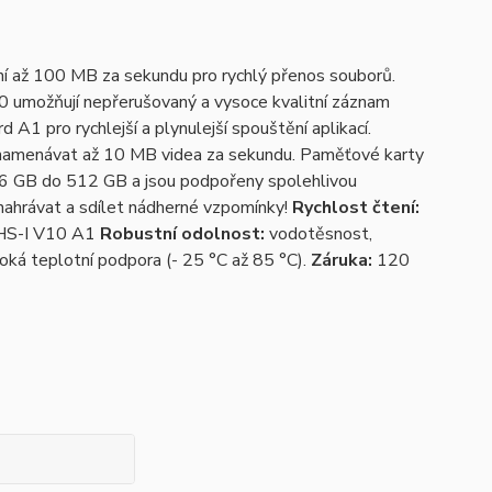
í až 100 MB za sekundu pro rychlý přenos souborů.
umožňují nepřerušovaný a vysoce kvalitní záznam
 A1 pro rychlejší a plynulejší spouštění aplikací.
znamenávat až 10 MB videa za sekundu. Paměťové karty
16 GB do 512 GB a jsou podpořeny spolehlivou
nahrávat a sdílet nádherné vzpomínky!
Rychlost čtení:
HS-I V10 A1
Robustní odolnost:
vodotěsnost,
roká teplotní podpora (- 25 °C až 85 °C).
Záruka:
120