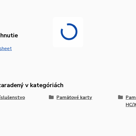
ahnutie
sheet
zaradený v kategóriách
íslušenstvo
Pamäťové karty
Pamä
HC/