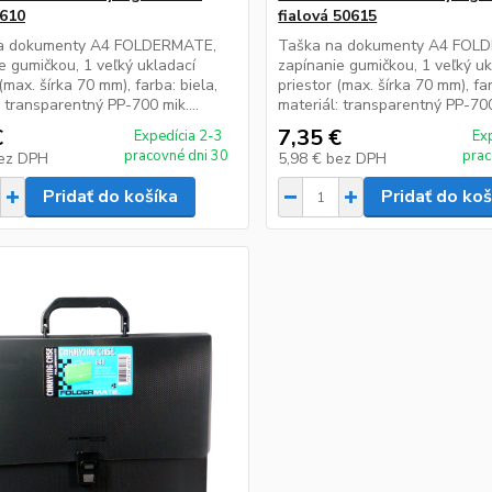
0610
fialová 50615
a dokumenty A4 FOLDERMATE,
Taška na dokumenty A4 FOL
e gumičkou, 1 veľký ukladací
zapínanie gumičkou, 1 veľký uk
(max. šírka 70 mm), farba: biela,
priestor (max. šírka 70 mm), far
: transparentný PP-700 mik....
materiál: transparentný PP-700
€
7,35 €
Expedícia 2-3
Ex
pracovné dni 30
prac
ez DPH
5,98 €
bez DPH
Pridať do košíka
Pridať do koš