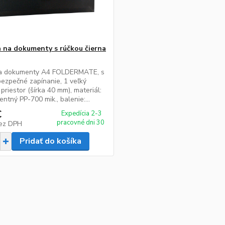
 na dokumenty s rúčkou čierna
a dokumenty A4 FOLDERMATE, s
bezpečné zapínanie, 1 veľký
 priestor (šírka 40 mm), materiál:
entný PP-700 mik., balenie:...
€
Expedícia 2-3
pracovné dni 30
ez DPH
Pridať do košíka