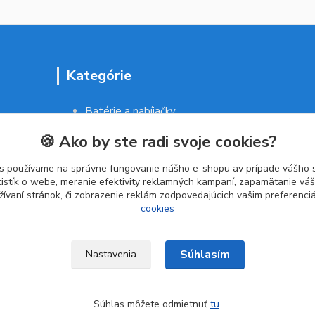
Kategórie
Batérie a nabíjačky
Drogéria a kozmetika
🍪 Ako by ste radi svoje cookies?
Malé domáce spotrebiče
Kancelárske potreby
s používame na správne fungovanie nášho e-shopu av prípade vášho s
tistík o webe, meranie efektivity reklamných kampaní, zapamätanie v
žívaní stránok, či zobrazenie reklám zodpovedajúcich vašim preferenc
cookies
Súhlasím
Nastavenia
Súhlas môžete odmietnuť
tu
.