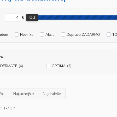
€
Od
adom
Novinka
Akcia
Doprava ZADARMO
TO
ca
LDERMATE
(4)
OPTIMA
(3)
šie
Najlacnejšie
Najdrahšie
m 1-7 z 7