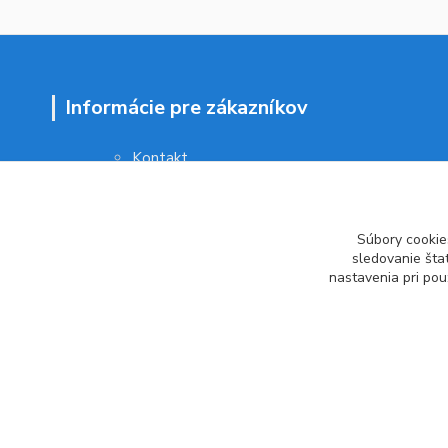
Informácie pre zákazníkov
Kontakt
Obchodné podmienky
Ochrana osobných údajov
Vrátenie tovaru
Súbory cookie
Ako reklamovať
sledovanie šta
nastavenia pri pou