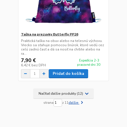
Taška na prezuvky Butterfly PP26
Praktická taška na obuv alebo na telesnú výchovu.
Vrecko sa sťahuje pomocou šnúrok, ktoré vedú cez
celú zadnú časť a dá sa nosiť na chrbte alebo na
ra...
7,90 €
Expedícia 2-3
pracovné dni 30
6,42 €
bez DPH
Pridať do košíka
Načítať ďalšie produkty (12)
strana
z 11
ďalšie