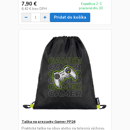
7,90 €
Expedícia 2-3
pracovné dni 30
6,42 €
bez DPH
Pridať do košíka
Taška na prezuvky Gamer PP26
Praktická taška na obuv alebo na telesnú výchovu.