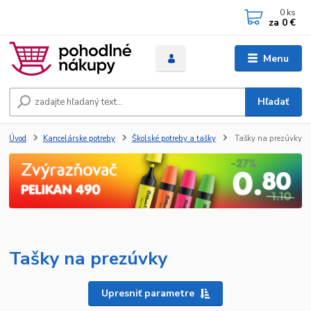
0
ks
za
0 €
Menu
Hľadať
Úvod
Kancelárske potreby
Školské potreby a tašky
Tašky na prezúvky
Tašky na prezúvky
Upresniť parametre