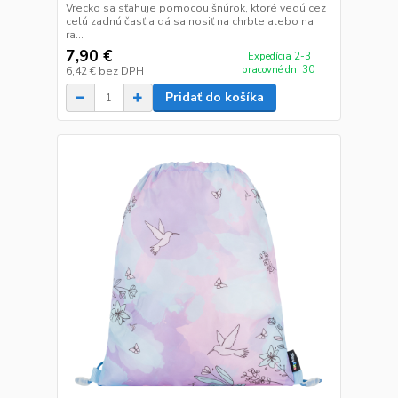
Vrecko sa sťahuje pomocou šnúrok, ktoré vedú cez
celú zadnú časť a dá sa nosiť na chrbte alebo na
ra...
7,90 €
Expedícia 2-3
pracovné dni 30
6,42 €
bez DPH
Pridať do košíka