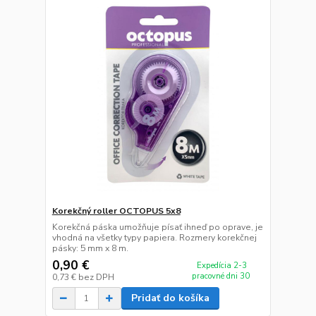
Korekčný roller OCTOPUS 5x8
Korekčná páska umožňuje písať ihneď po oprave, je
vhodná na všetky typy papiera. Rozmery korekčnej
pásky: 5 mm x 8 m.
0,90 €
Expedícia 2-3
pracovné dni 30
0,73 €
bez DPH
Pridať do košíka