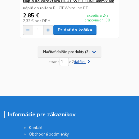
Náplň do korektora PILOT WHITELINE 4mm x 6m
náplň do rollera PILOT Whiteline RT
2,85 €
Expedícia 2-3
pracovné dni 30
2,32 €
bez DPH
Pridať do košíka
Načítať ďalšie produkty (3)
strana
z 2
ďalšie
Informácie pre zákazníkov
Kontakt
Obchodné podmienky