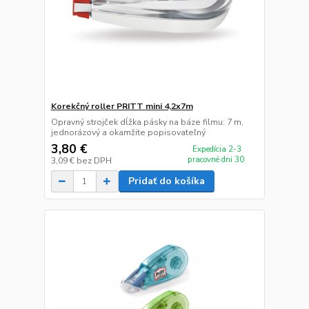
Korekčný roller PRITT mini 4,2x7m
Opravný strojček dĺžka pásky na báze filmu: 7 m,
jednorázový a okamžite popisovateľný
3,80 €
Expedícia 2-3
pracovné dni 30
3,09 €
bez DPH
Pridať do košíka