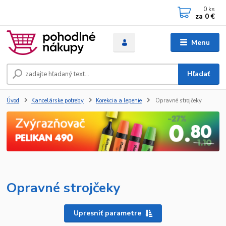
0
ks
za
0 €
Menu
Hľadať
Úvod
Kancelárske potreby
Korekcia a lepenie
Opravné strojčeky
Opravné strojčeky
Upresniť parametre