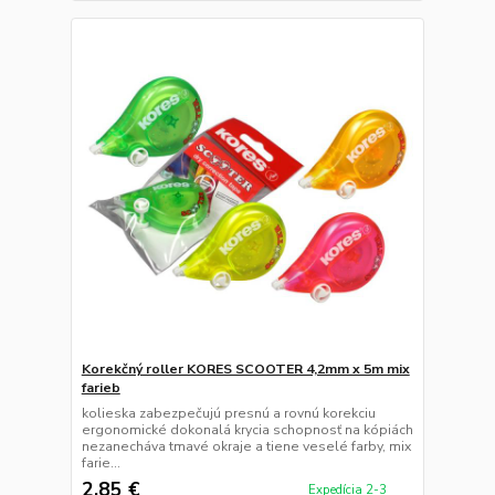
Korekčný roller KORES SCOOTER 4,2mm x 5m mix
farieb
kolieska zabezpečujú presnú a rovnú korekciu
ergonomické dokonalá krycia schopnosť na kópiách
nezanecháva tmavé okraje a tiene veselé farby, mix
farie...
2,85 €
Expedícia 2-3