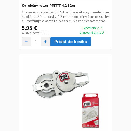
Korekčný roller PRITT 4,2 12m
Opravný strojček Pritt Roller Henkel s vymeniteľnou
náplňou. Šírka pásky 4,2 mm. Korekčný film je suchý
a umožňuje okamžité písanie. Nezanecháva tiene...
5,95 €
Expedícia 2-3
pracovné dni 30
4,84 €
bez DPH
Pridať do košíka