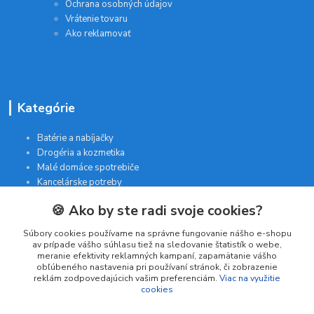
Ochrana osobných údajov
Vrátenie tovaru
Ako reklamovať
Kategórie
Batérie a nabíjačky
Drogéria a kozmetika
Malé domáce spotrebiče
Kancelárske potreby
🍪 Ako by ste radi svoje cookies?
Kontakt
Súbory cookies používame na správne fungovanie nášho e-shopu
av prípade vášho súhlasu tiež na sledovanie štatistík o webe,
meranie efektivity reklamných kampaní, zapamätanie vášho
INTERGAM s.r.o
obľúbeného nastavenia pri používaní stránok, či zobrazenie
Jelšová 5
reklám zodpovedajúcich vašim preferenciám.
Viac na využitie
cookies
831 01 Bratislava
obchod@pohodlne-nakupy.sk