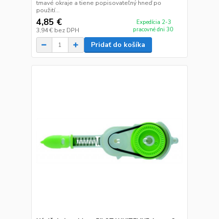
tmavé okraje a tiene popisovateľný hneď po
použití...
4,85 €
Expedícia 2-3
pracovné dni 30
3,94 €
bez DPH
Pridať do košíka