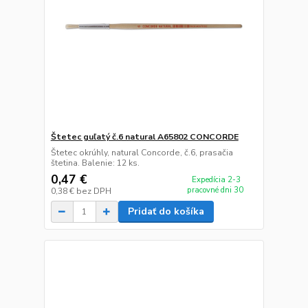
Štetec guľatý č.6 natural A65802 CONCORDE
Štetec okrúhly, natural Concorde, č.6, prasačia
štetina. Balenie: 12 ks.
0,47 €
Expedícia 2-3
pracovné dni 30
0,38 €
bez DPH
Pridať do košíka