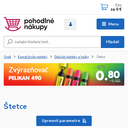
0
ks
za
0 €
Menu
Hľadať
Úvod
Kancelárske potreby
Školské potreby a tašky
Štetce
Štetce
Upresniť parametre