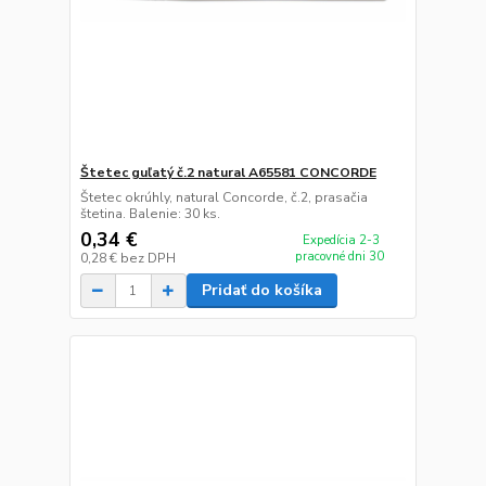
Štetec guľatý č.2 natural A65581 CONCORDE
Štetec okrúhly, natural Concorde, č.2, prasačia
štetina. Balenie: 30 ks.
0,34 €
Expedícia 2-3
pracovné dni 30
0,28 €
bez DPH
Pridať do košíka