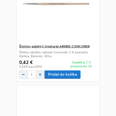
Štetec guľatý č.4 natural A65801 CONCORDE
Štetec okrúhly, natural Concorde, č.4, prasačia
štetina. Balenie: 30 ks.
0,42 €
Expedícia 2-3
pracovné dni 30
0,34 €
bez DPH
Pridať do košíka