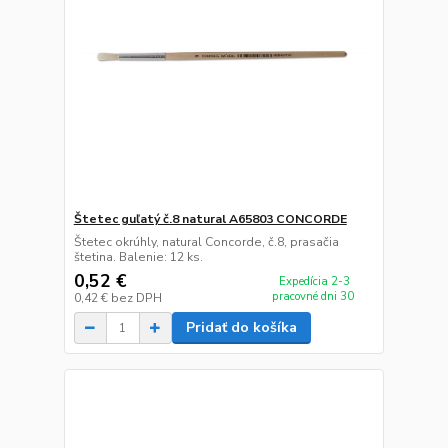
Štetec guľatý č.8 natural A65803 CONCORDE
Štetec okrúhly, natural Concorde, č.8, prasačia
štetina. Balenie: 12 ks.
0,52 €
Expedícia 2-3
pracovné dni 30
0,42 €
bez DPH
Pridať do košíka