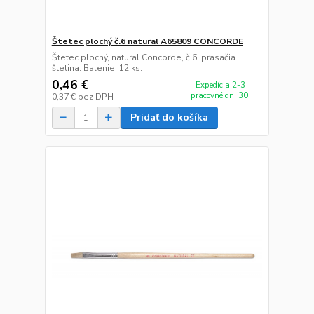
Štetec plochý č.6 natural A65809 CONCORDE
Štetec plochý, natural Concorde, č.6, prasačia
štetina. Balenie: 12 ks.
0,46 €
Expedícia 2-3
pracovné dni 30
0,37 €
bez DPH
Pridať do košíka