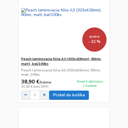
49,80 €
- 22 %
Peach laminovacia fólia A3 (303x426mm), 80mic,
matt, bal/100ks
Peach laminovacia fólia A3 (303x426mm), 80mic,
matt, 100ks
38,90 €
Ihneď k odoslaniu
/
balenie
1 balenie
31,63 €
bez DPH
Pridať do košíka