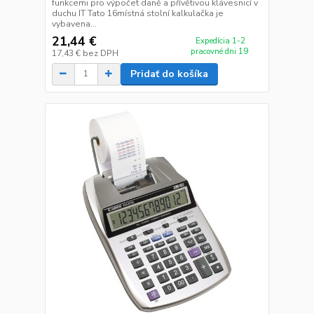
funkcemi pro výpočet daně a přívětivou klávesnicí v
duchu IT Tato 16místná stolní kalkulačka je
vybavena...
21,44 €
Expedícia 1-2
pracovné dni 19
17,43 €
bez DPH
Pridať do košíka