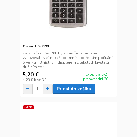
Canon LS-270L
Kalkulačka LS-270L byla navržena tak, aby
vyhovovala vašim každodenním potřebám počítání.
S velkým 8místným displejem z tekutých krystalů,
duálním zdr...
5,20 €
Expedícia 1-2
pracovné dni 20
4,23 €
bez DPH
Pridať do košíka
Akcia