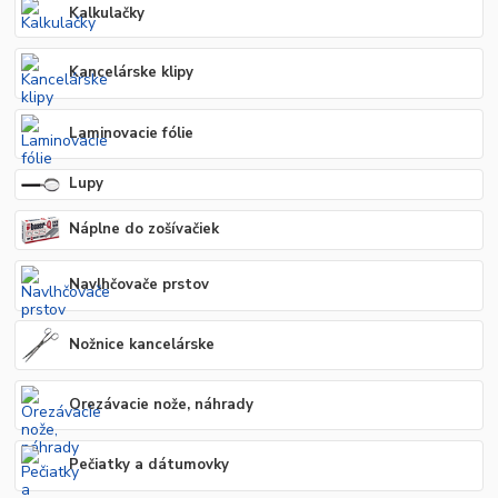
Kalkulačky
Kancelárske klipy
Laminovacie fólie
Lupy
Náplne do zošívačiek
Navlhčovače prstov
Nožnice kancelárske
Orezávacie nože, náhrady
Pečiatky a dátumovky