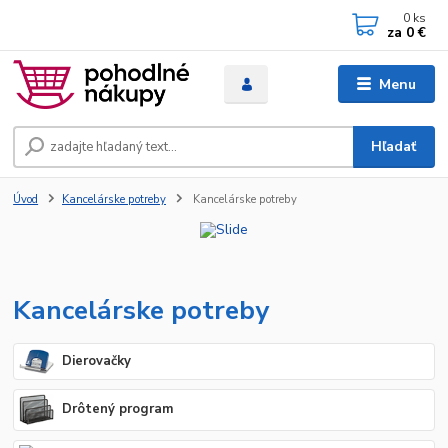
0
ks
za
0 €
Menu
Hľadať
Úvod
Kancelárske potreby
Kancelárske potreby
Kancelárske potreby
Dierovačky
Drôtený program