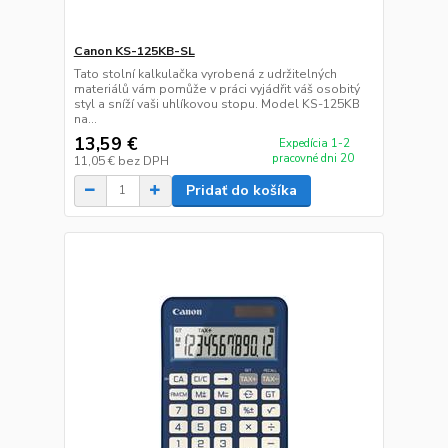
Canon KS-125KB-SL
Tato stolní kalkulačka vyrobená z udržitelných
materiálů vám pomůže v práci vyjádřit váš osobitý
styl a sníží vaši uhlíkovou stopu. Model KS-125KB
na...
13,59 €
Expedícia 1-2
pracovné dni 20
11,05 €
bez DPH
Pridať do košíka