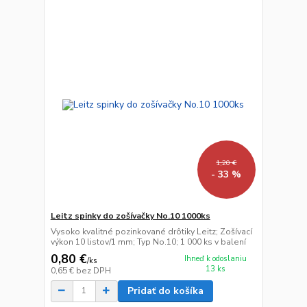
1,20 €
- 33 %
Leitz spinky do zošívačky No.10 1000ks
Vysoko kvalitné pozinkované drôtiky Leitz; Zošívací
výkon 10 listov/1 mm; Typ No.10; 1 000 ks v balení
0,80 €
Ihneď k odoslaniu
/
ks
13 ks
0,65 €
bez DPH
Pridať do košíka