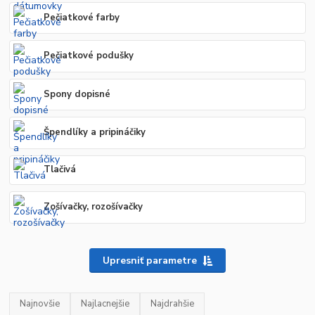
Pečiatkové farby
Pečiatkové podušky
Spony dopisné
Špendlíky a pripináčiky
Tlačivá
Zošívačky, rozošívačky
Upresniť parametre
Najnovšie
Najlacnejšie
Najdrahšie