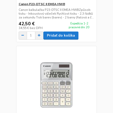
Canon P23-DTSC II EMEA HWB
Canon kalkulačka P23-DTSC II EMEA HWBZpůsob
tisku - Inkoustový váleček Rychlost tisku - 2,3 řádků
za sekundu Tisk barev (barev) - 2 barvy (fialová a č...
42,50 €
Expedícia 1-2
pracovné dni 20
34,55 €
bez DPH
Pridať do košíka