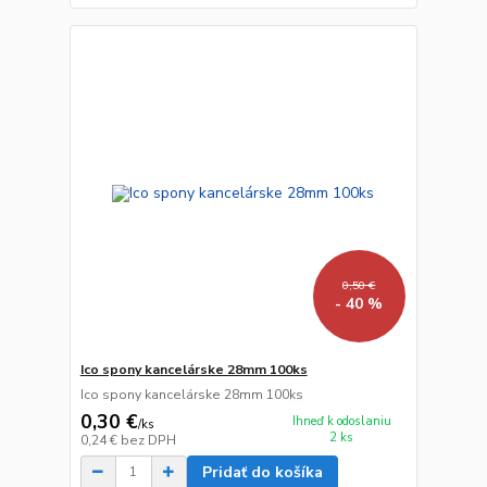
0,50 €
- 40 %
Ico spony kancelárske 28mm 100ks
Ico spony kancelárske 28mm 100ks
0,30 €
Ihneď k odoslaniu
/
ks
2 ks
0,24 €
bez DPH
Pridať do košíka