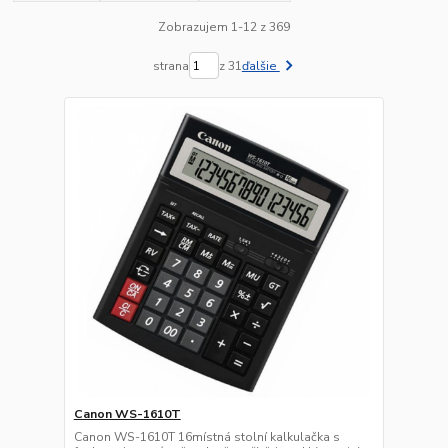
Zobrazujem 1-12 z 369
strana
z 31
ďalšie
Canon WS-1610T
Canon WS-1610T 16místná stolní kalkulačka s