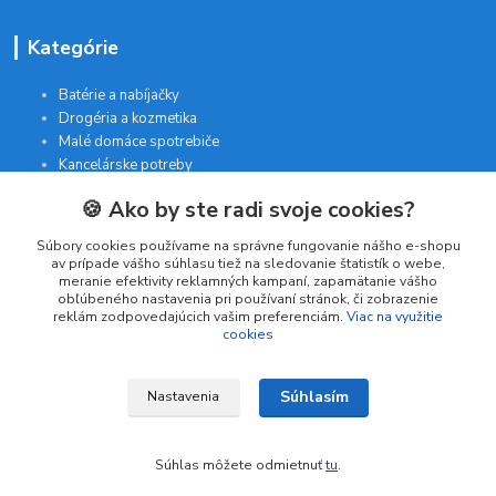
Kategórie
Batérie a nabíjačky
Drogéria a kozmetika
Malé domáce spotrebiče
Kancelárske potreby
🍪 Ako by ste radi svoje cookies?
Kontakt
Súbory cookies používame na správne fungovanie nášho e-shopu
av prípade vášho súhlasu tiež na sledovanie štatistík o webe,
meranie efektivity reklamných kampaní, zapamätanie vášho
INTERGAM s.r.o
obľúbeného nastavenia pri používaní stránok, či zobrazenie
Jelšová 5
reklám zodpovedajúcich vašim preferenciám.
Viac na využitie
cookies
831 01 Bratislava
obchod@pohodlne-nakupy.sk
Súhlasím
Nastavenia
Súhlas môžete odmietnuť
tu
.
Vytvorené na
Eshop-rychlo.sk