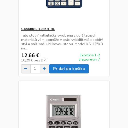
CanonKS-125KB-BL
Tato stolní kalkulačka vyrobená z udržitelných
materiálů vám pomůže v práci vyjádřit váš osobitý
styl a sníží vaši uhlíkovou stopu. Model KS-125KB
na...
12,66 €
Expedícia 1-2
pracovné dni 7
10,29 €
bez DPH
Pridať do košíka