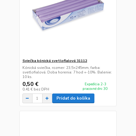
Sviečka kónická svetlofialová 31112
Kónická sviečka, rozmer: 23,5×245mm, farba:
svetlofialová. Doba horenia: 7 hod +-10%. Balenie:
10 ks.
0,50 €
Expedícia 2-3
pracovné dni 30
0,41 €
bez DPH
Pridať do košíka