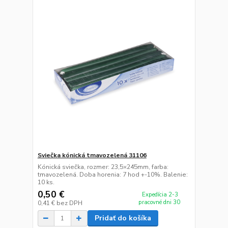
Sviečka kónická tmavozelená 31106
Kónická sviečka, rozmer: 23,5×245mm, farba:
tmavozelená. Doba horenia: 7 hod +-10%. Balenie:
10 ks.
0,50 €
Expedícia 2-3
pracovné dni 30
0,41 €
bez DPH
Pridať do košíka