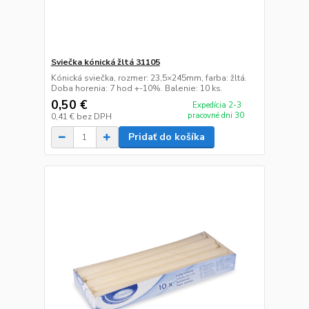
Sviečka kónická žltá 31105
Kónická sviečka, rozmer: 23,5×245mm, farba: žltá.
Doba horenia: 7 hod +-10%. Balenie: 10 ks.
0,50 €
Expedícia 2-3
pracovné dni 30
0,41 €
bez DPH
Pridať do košíka