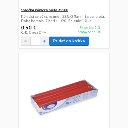
Sviečka kónická biela 31100
Kónická sviečka, rozmer: 23,5×245mm, farba: biela.
Doba horenia: 7 hod +-10%. Balenie: 10 ks.
0,50 €
Expedícia 2-3
pracovné dni 30
0,41 €
bez DPH
Pridať do košíka