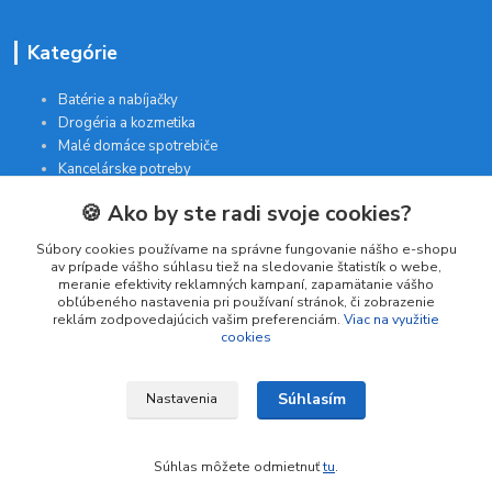
Kategórie
Batérie a nabíjačky
Drogéria a kozmetika
Malé domáce spotrebiče
Kancelárske potreby
🍪 Ako by ste radi svoje cookies?
Kontakt
Súbory cookies používame na správne fungovanie nášho e-shopu
av prípade vášho súhlasu tiež na sledovanie štatistík o webe,
meranie efektivity reklamných kampaní, zapamätanie vášho
INTERGAM s.r.o
obľúbeného nastavenia pri používaní stránok, či zobrazenie
Jelšová 5
reklám zodpovedajúcich vašim preferenciám.
Viac na využitie
cookies
831 01 Bratislava
obchod@pohodlne-nakupy.sk
Súhlasím
Nastavenia
Súhlas môžete odmietnuť
tu
.
Vytvorené na
Eshop-rychlo.sk