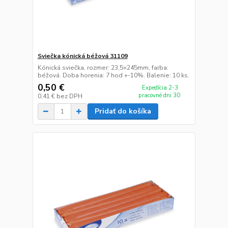
Sviečka kónická béžová 31109
Kónická sviečka, rozmer: 23,5×245mm, farba:
béžová. Doba horenia: 7 hod +-10%. Balenie: 10 ks.
0,50 €
Expedícia 2-3
pracovné dni 30
0,41 €
bez DPH
Pridať do košíka