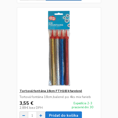
Tortová fontána 18cm FTH18/4 farebné
Tortová fontána 18cm,balené po 4ks mix farieb
3,55 €
Expedícia 2-3
pracovné dni 30
2,89 €
bez DPH
Pridať do košíka