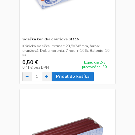
Sviečka kónická oranžová 31115
Kónická sviečka, rozmer: 23,5×245mm, farba:
oranžová. Doba horenia: 7 hod +-10%. Balenie: 10
ks.
0,50 €
Expedícia 2-3
pracovné dni 30
0,41 €
bez DPH
Pridať do košíka