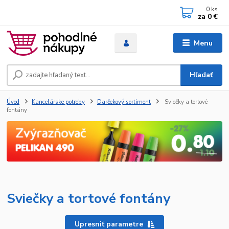
0
ks
za
0 €
Menu
Hľadať
Úvod
Kancelárske potreby
Darčekový sortiment
Sviečky a tortové
fontány
Sviečky a tortové fontány
Upresniť parametre