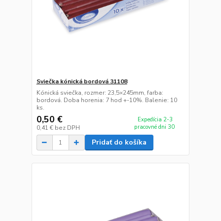
Sviečka kónická bordová 31108
Kónická sviečka, rozmer: 23,5×245mm, farba:
bordová. Doba horenia: 7 hod +-10%. Balenie: 10
ks.
0,50 €
Expedícia 2-3
pracovné dni 30
0,41 €
bez DPH
Pridať do košíka