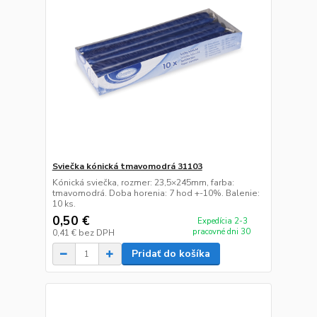
Sviečka kónická tmavomodrá 31103
Kónická sviečka, rozmer: 23,5×245mm, farba:
tmavomodrá. Doba horenia: 7 hod +-10%. Balenie:
10 ks.
0,50 €
Expedícia 2-3
pracovné dni 30
0,41 €
bez DPH
Pridať do košíka