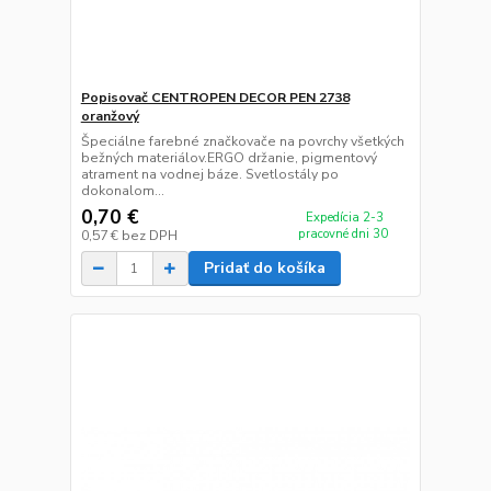
Popisovač CENTROPEN DECOR PEN 2738
oranžový
Špeciálne farebné značkovače na povrchy všetkých
bežných materiálov.ERGO držanie, pigmentový
atrament na vodnej báze. Svetlostály po
dokonalom...
0,70 €
Expedícia 2-3
pracovné dni 30
0,57 €
bez DPH
Pridať do košíka