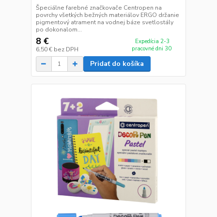
Špeciálne farebné značkovače Centropen na
povrchy všetkých bežných materiálov ERGO držanie
pigmentový atrament na vodnej báze svetlostály
po dokonalom...
8 €
Expedícia 2-3
pracovné dni 30
6,50 €
bez DPH
Pridať do košíka