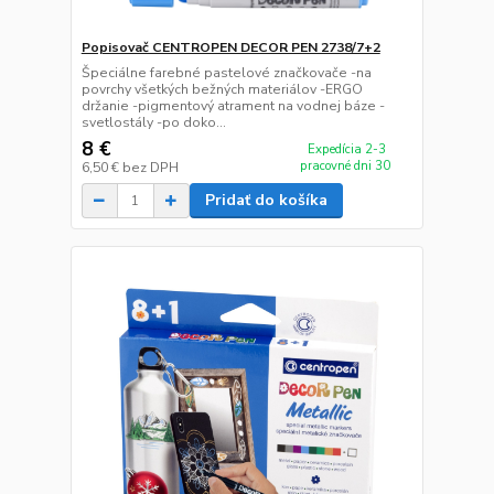
Popisovač CENTROPEN DECOR PEN 2738/7+2
Špeciálne farebné pastelové značkovače -na
povrchy všetkých bežných materiálov -ERGO
držanie -pigmentový atrament na vodnej báze -
svetlostály -po doko...
8 €
Expedícia 2-3
pracovné dni 30
6,50 €
bez DPH
Pridať do košíka