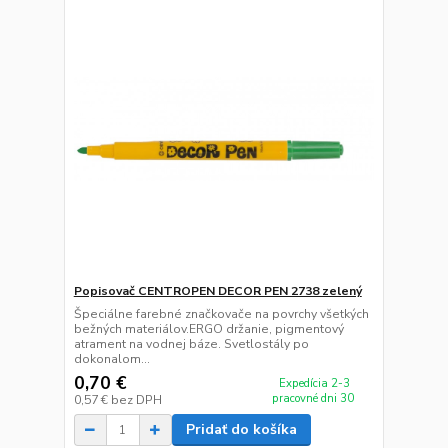
Popisovač CENTROPEN DECOR PEN 2738 zelený
Špeciálne farebné značkovače na povrchy všetkých
bežných materiálov.ERGO držanie, pigmentový
atrament na vodnej báze. Svetlostály po
dokonalom...
0,70 €
Expedícia 2-3
pracovné dni 30
0,57 €
bez DPH
Pridať do košíka