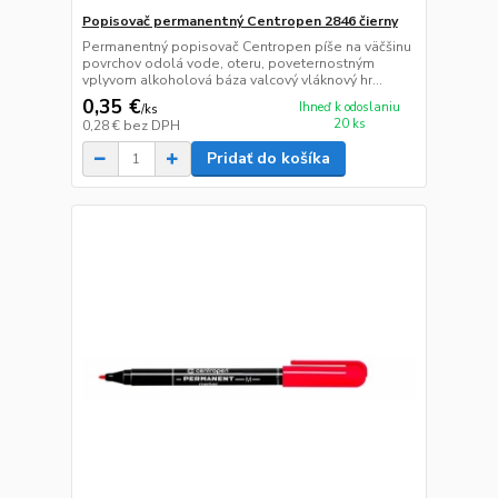
Popisovač permanentný Centropen 2846 čierny
Permanentný popisovač Centropen píše na väčšinu
povrchov odolá vode, oteru, poveternostným
vplyvom alkoholová báza valcový vláknový hr...
0,35 €
Ihneď k odoslaniu
/
ks
20 ks
0,28 €
bez DPH
Pridať do košíka