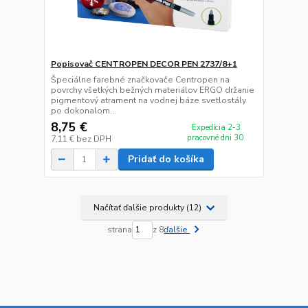
Popisovač CENTROPEN DECOR PEN 2737/8+1
Špeciálne farebné značkovače Centropen na
povrchy všetkých bežných materiálov ERGO držanie
pigmentový atrament na vodnej báze svetlostály
po dokonalom...
8,75 €
Expedícia 2-3
pracovné dni 30
7,11 €
bez DPH
Pridať do košíka
Načítať ďalšie produkty (12)
strana
z 8
ďalšie