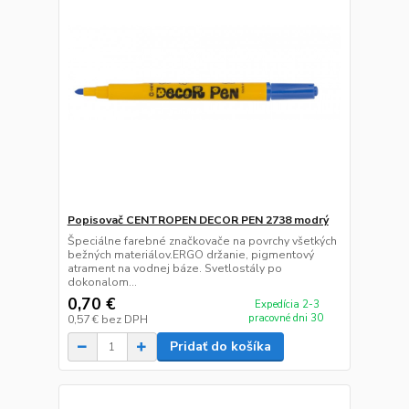
Popisovač CENTROPEN DECOR PEN 2738 modrý
Špeciálne farebné značkovače na povrchy všetkých
bežných materiálov.ERGO držanie, pigmentový
atrament na vodnej báze. Svetlostály po
dokonalom...
0,70 €
Expedícia 2-3
pracovné dni 30
0,57 €
bez DPH
Pridať do košíka