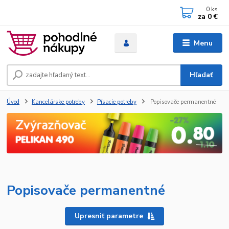
0
ks
za
0 €
Menu
Hľadať
Úvod
Kancelárske potreby
Písacie potreby
Popisovače permanentné
Popisovače permanentné
Upresniť parametre