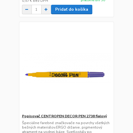
pracovné dni 30
0,57 €
bez DPH
Pridať do košíka
Popisovač CENTROPEN DECOR PEN 2738 fialový
Špeciálne farebné značkovače na povrchy všetkých
bežných materiálov.ERGO držanie, pigmentový
atrament na vodnej báze. Svetlostály po