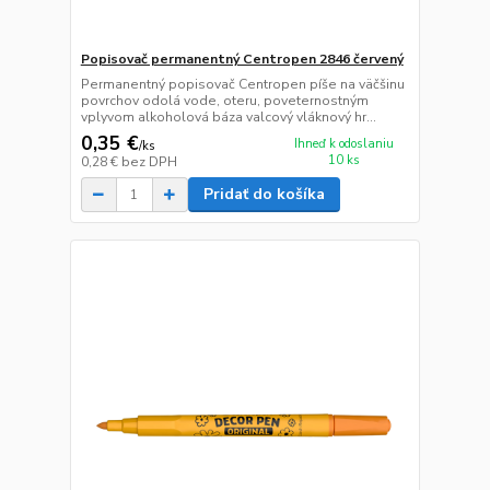
Popisovač permanentný Centropen 2846 červený
Permanentný popisovač Centropen píše na väčšinu
povrchov odolá vode, oteru, poveternostným
vplyvom alkoholová báza valcový vláknový hr...
0,35 €
Ihneď k odoslaniu
/
ks
10 ks
0,28 €
bez DPH
Pridať do košíka