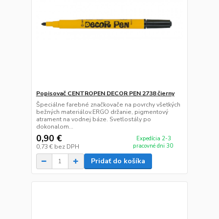
Popisovač CENTROPEN DECOR PEN 2738 čierny
Špeciálne farebné značkovače na povrchy všetkých
bežných materiálov.ERGO držanie, pigmentový
atrament na vodnej báze. Svetlostály po
dokonalom...
0,90 €
Expedícia 2-3
pracovné dni 30
0,73 €
bez DPH
Pridať do košíka