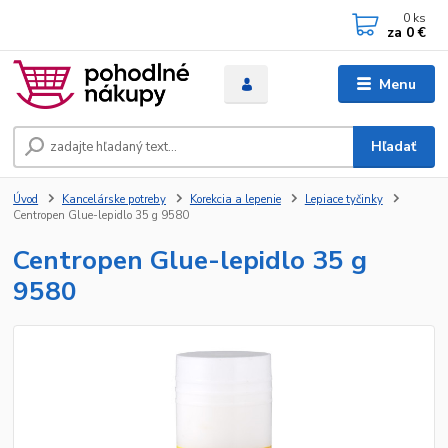
0
ks
za
0 €
Menu
Hľadať
Úvod
Kancelárske potreby
Korekcia a lepenie
Lepiace tyčinky
Centropen Glue-lepidlo 35 g 9580
Centropen Glue-lepidlo 35 g
9580