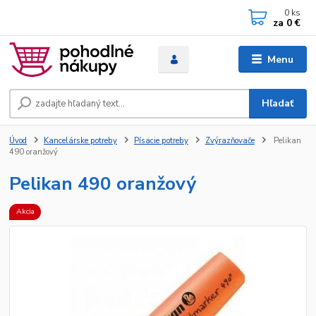
0
ks
za
0 €
Menu
Hľadať
Úvod
Kancelárske potreby
Písacie potreby
Zvýrazňovače
Pelikan
490 oranžový
Pelikan 490 oranžový
Akcia