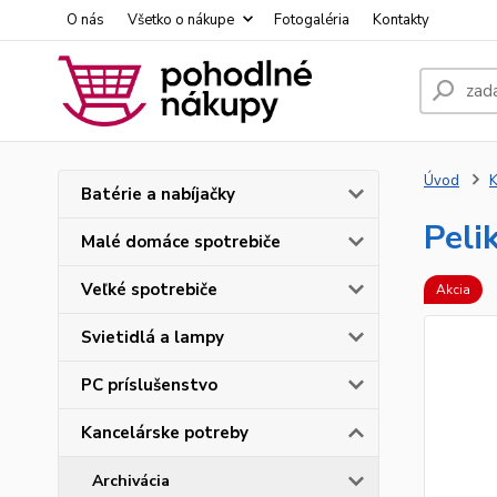
O nás
Všetko o nákupe
Fotogaléria
Kontakty
Úvod
K
Batérie a nabíjačky
Peli
Malé domáce spotrebiče
Veľké spotrebiče
Akcia
Svietidlá a lampy
PC príslušenstvo
Kancelárske potreby
Archivácia