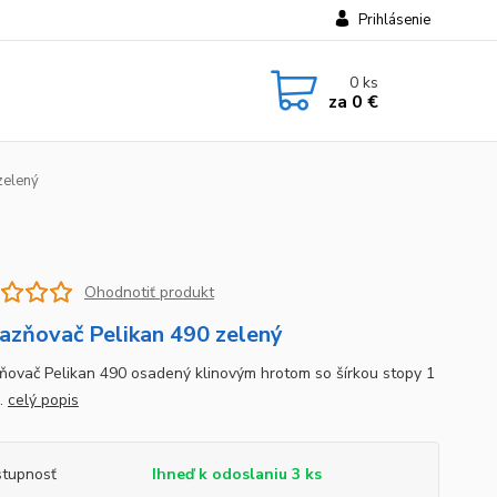
Prihlásenie
0
ks
za
0 €
zelený
Ohodnotiť produkt
azňovač Pelikan 490 zelený
ňovač Pelikan 490 osadený klinovým hrotom so šírkou stopy 1
.
celý popis
tupnosť
Ihneď k odoslaniu 3 ks