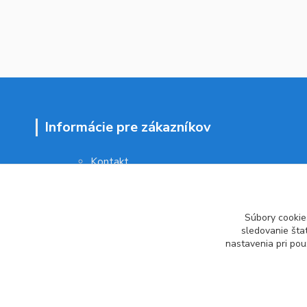
Informácie pre zákazníkov
Kontakt
Obchodné podmienky
Ochrana osobných údajov
Vrátenie tovaru
Súbory cookie
Ako reklamovať
sledovanie šta
nastavenia pri pou