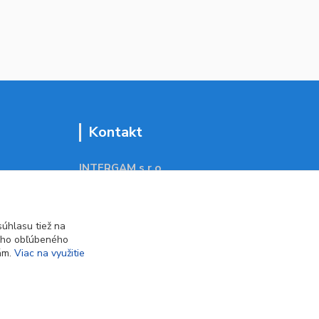
Kontakt
INTERGAM s.r.o
Jelšová 5
831 01 Bratislava
obchod@pohodlne-nakupy.sk
úhlasu tiež na
ášho obľúbeného
iám.
Viac na využitie