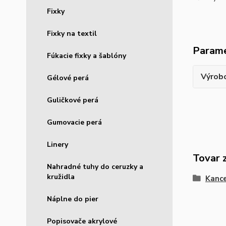
Fixky
Fixky na textil
Param
Fúkacie fixky a šablóny
Výrob
Gélové perá
Guličkové perá
Gumovacie perá
Linery
Tovar 
Nahradné tuhy do ceruzky a
kružidla
Kance
Náplne do pier
Popisovače akrylové