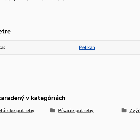
etre
ca
Pelikan
zaradený v kategóriách
lárske potreby
Písacie potreby
Zvýr