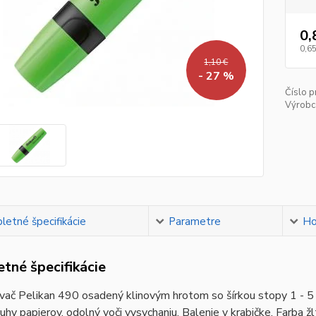
0,
0,65
1,10 €
- 27 %
Číslo p
Výrobc
etné špecifikácie
Parametre
Ho
tné špecifikácie
vač Pelikan 490 osadený klinovým hrotom so šírkou stopy 1 - 
uhy papierov, odolný voči vysychaniu. Balenie v krabičke. Farba žl