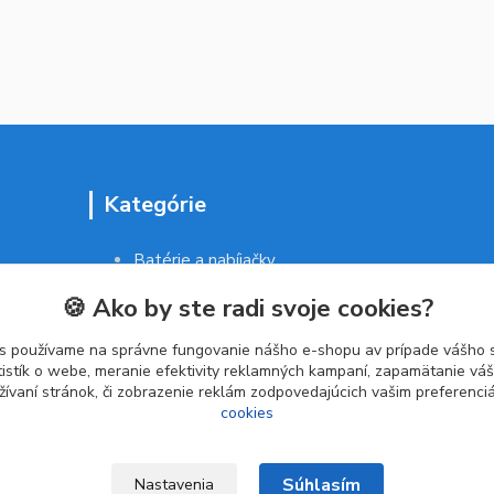
Kategórie
Batérie a nabíjačky
Drogéria a kozmetika
🍪 Ako by ste radi svoje cookies?
Malé domáce spotrebiče
Kancelárske potreby
s používame na správne fungovanie nášho e-shopu av prípade vášho s
tistík o webe, meranie efektivity reklamných kampaní, zapamätanie v
žívaní stránok, či zobrazenie reklám zodpovedajúcich vašim preferenc
cookies
Súhlasím
Nastavenia