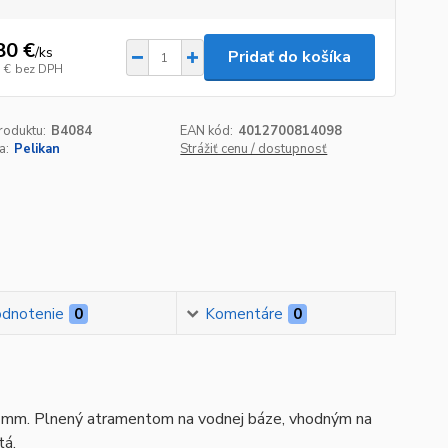
80 €
/
ks
Pridať do košíka
 €
bez DPH
roduktu:
B4084
EAN kód:
4012700814098
a:
Pelikan
Strážiť cenu / dostupnosť
dnotenie
0
Komentáre
0
5 mm. Plnený atramentom na vodnej báze, vhodným na
tá.