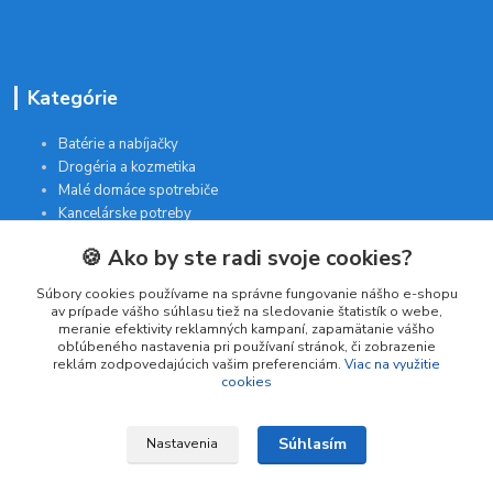
Kategórie
Batérie a nabíjačky
Drogéria a kozmetika
Malé domáce spotrebiče
Kancelárske potreby
🍪 Ako by ste radi svoje cookies?
Kontakt
Súbory cookies používame na správne fungovanie nášho e-shopu
av prípade vášho súhlasu tiež na sledovanie štatistík o webe,
meranie efektivity reklamných kampaní, zapamätanie vášho
INTERGAM s.r.o
obľúbeného nastavenia pri používaní stránok, či zobrazenie
Jelšová 5
reklám zodpovedajúcich vašim preferenciám.
Viac na využitie
cookies
831 01 Bratislava
obchod@pohodlne-nakupy.sk
Súhlasím
Nastavenia