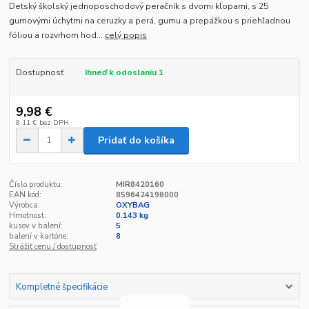
Detský školský jednoposchodový peračník s dvomi klopami, s 25
gumovými úchytmi na ceruzky a perá, gumu a prepážkou s priehľadnou
fóliou a rozvrhom hod...
celý popis
Dostupnosť
Ihneď k odoslaniu 1
9,98 €
8,11 €
bez DPH
Pridať do košíka
Číslo produktu:
MIR8420160
EAN kód:
8596424198000
Výrobca:
OXYBAG
Hmotnost:
0.143 kg
kusov v balení:
5
balení v kartóne:
8
Strážiť cenu / dostupnosť
Kompletné špecifikácie