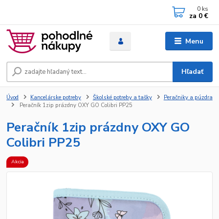
0
ks
za
0 €
Menu
Hľadať
Úvod
Kancelárske potreby
Školské potreby a tašky
Peračniky a púzdra
Peračník 1zip prázdny OXY GO Colibri PP25
Peračník 1zip prázdny OXY GO
Colibri PP25
Akcia