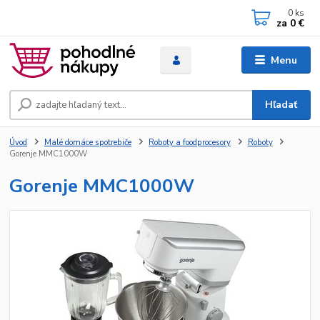
0
ks
za
0 €
Menu
Hľadať
Úvod
Malé domáce spotrebiče
Roboty a foodprocesory
Roboty
Gorenje MMC1000W
Gorenje MMC1000W