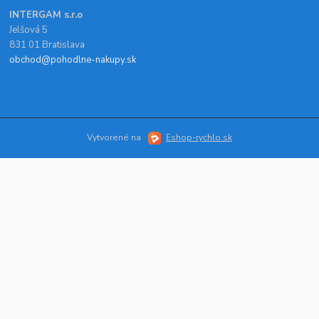
INTERGAM s.r.o
Jelšová 5
831 01 Bratislava
obchod@pohodlne-nakupy.sk
Vytvorené na
Eshop-rychlo.sk