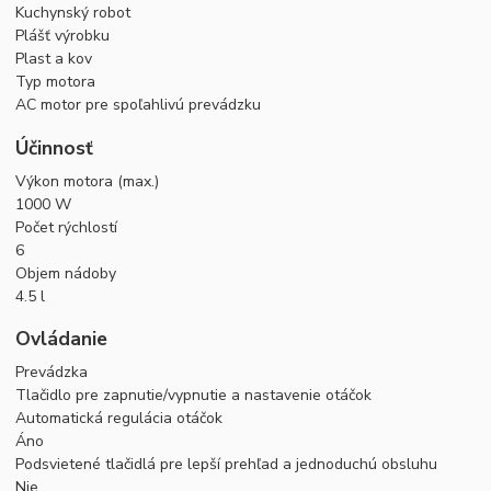
Kuchynský robot
Plášť výrobku
Plast a kov
Typ motora
AC motor pre spoľahlivú prevádzku
Účinnosť
Výkon motora (max.)
1000 W
Počet rýchlostí
6
Objem nádoby
4.5 l
Ovládanie
Prevádzka
Tlačidlo pre zapnutie/vypnutie a nastavenie otáčok
Automatická regulácia otáčok
Áno
Podsvietené tlačidlá pre lepší prehľad a jednoduchú obsluhu
Nie