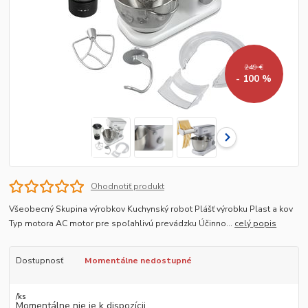
249 €
- 100 %
Ohodnotiť produkt
Všeobecný Skupina výrobkov Kuchynský robot Plášť výrobku Plast a kov
Typ motora AC motor pre spoľahlivú prevádzku Účinno...
celý popis
Dostupnosť
Momentálne nedostupné
/
ks
Momentálne nie je k dispozícii