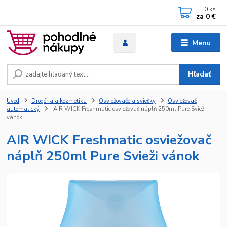
0
ks
za
0 €
Menu
Hľadať
Úvod
Drogéria a kozmetika
Osviežovače a sviečky
Osviežovač
automatický
AIR WICK Freshmatic osviežovač náplň 250ml Pure Svieži
vánok
AIR WICK Freshmatic osviežovač
náplň 250ml Pure Svieži vánok