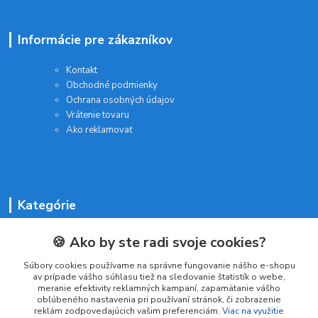
Informácie pre zákazníkov
Kontakt
Obchodné podmienky
Ochrana osobných údajov
Vrátenie tovaru
Ako reklamovať
Kategórie
Batérie a nabíjačky
🍪 Ako by ste radi svoje cookies?
Drogéria a kozmetika
Malé domáce spotrebiče
Súbory cookies používame na správne fungovanie nášho e-shopu
av prípade vášho súhlasu tiež na sledovanie štatistík o webe,
Kancelárske potreby
meranie efektivity reklamných kampaní, zapamätanie vášho
obľúbeného nastavenia pri používaní stránok, či zobrazenie
reklám zodpovedajúcich vašim preferenciám.
Viac na využitie