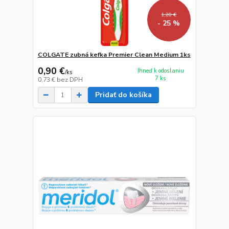
1,20 €
- 25 %
COLGATE zubná kefka Premier Clean Medium 1ks
0,90 €
Ihneď k odoslaniu
/
ks
7 ks
0,73 €
bez DPH
Pridať do košíka