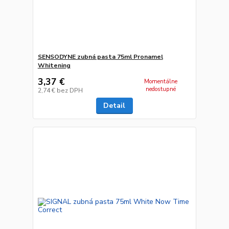
SENSODYNE zubná pasta 75ml Pronamel
Whitening
3,37 €
Momentálne
nedostupné
2,74 €
bez DPH
Detail