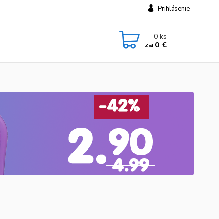
Prihlásenie
0
ks
za
0 €