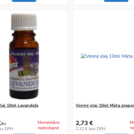
lej 10ml Levanduľa
Vonný olej 10ml Mäta piepo
€
2,73 €
Momentálne
M
/
ks
nedostupné
n
ez DPH
2,22 €
bez DPH