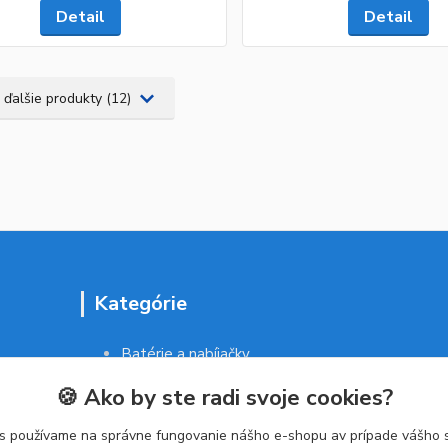
Detail
Detail
 ďalšie produkty (12)
Kategórie
Batérie a nabíjačky
Drogéria a kozmetika
🍪 Ako by ste radi svoje cookies?
Malé domáce spotrebiče
Kancelárske potreby
s používame na správne fungovanie nášho e-shopu av prípade vášho s