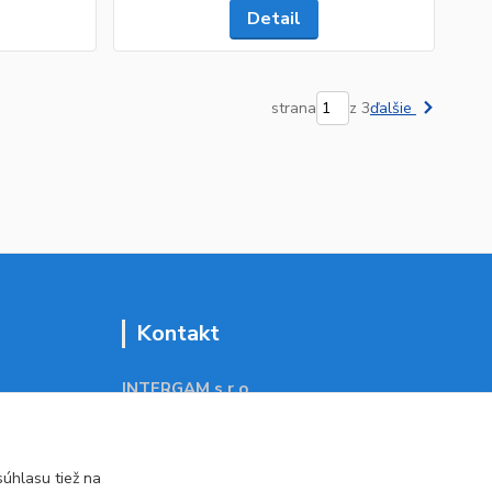
Detail
strana
z 3
ďalšie
Kontakt
INTERGAM s.r.o
Jelšová 5
831 01 Bratislava
obchod@pohodlne-nakupy.sk
úhlasu tiež na