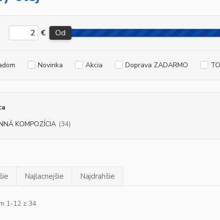
€
Od
adom
Novinka
Akcia
Doprava ZADARMO
TO
ca
NNÁ KOMPOZÍCIA
(34)
šie
Najlacnejšie
Najdrahšie
m 1-12 z 34