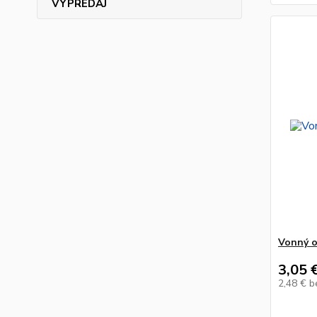
VÝPREDAJ
Vonný o
3,05 
2,48 €
b