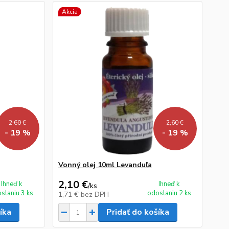
Akcia
2,60 €
2,60 €
- 19 %
- 19 %
Vonný olej 10ml Levanduľa
2,10 €
Ihneď k
Ihneď k
/
ks
slaniu 3 ks
odoslaniu 2 ks
1,71 €
bez DPH
íka
Pridať do košíka