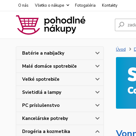
O nás
Všetko o nákupe
Fotogaléria
Kontakty
Úvod
D
Batérie a nabíjačky
Malé domáce spotrebiče
Veľké spotrebiče
Svietidlá a lampy
PC príslušenstvo
Kancelárske potreby
Vonn
Drogéria a kozmetika