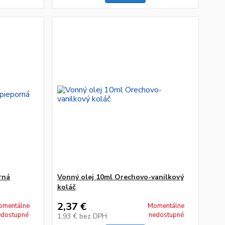
rná
Vonný olej 10ml Orechovo-vanilkový
koláč
2,37 €
omentálne
Momentálne
edostupné
nedostupné
1,93 €
bez DPH