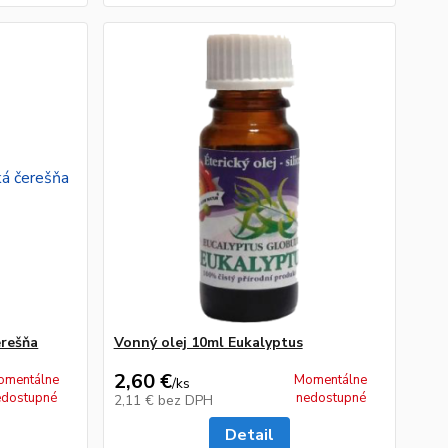
erešňa
Vonný olej 10ml Eukalyptus
2,60 €
omentálne
Momentálne
/
ks
edostupné
nedostupné
2,11 €
bez DPH
Detail