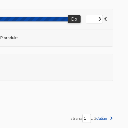
Do
€
P produkt
strana
z 3
ďalšie