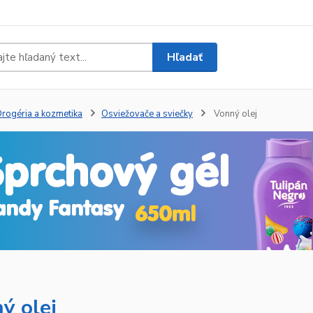
Hľadať
rogéria a kozmetika
Osviežovače a sviečky
Vonný olej
ý olej