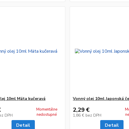
lej 10ml Mäta kučeravá
Vonný olej 10ml Japonská č
€
2,29 €
Momentálne
M
nedostupné
n
ez DPH
1,86 €
bez DPH
Detail
Detail