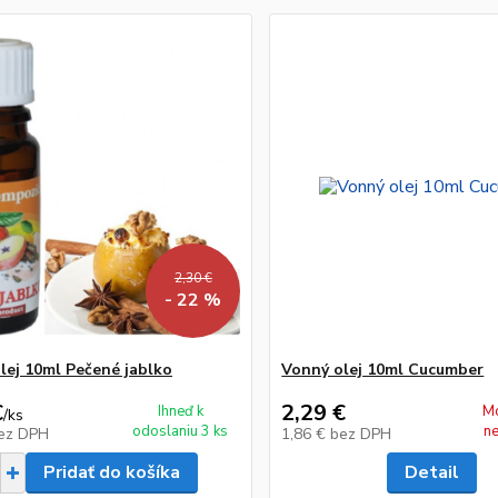
2,30 €
- 22 %
lej 10ml Pečené jablko
Vonný olej 10ml Cucumber
€
2,29 €
Ihneď k
M
/
ks
odoslaniu 3 ks
n
ez DPH
1,86 €
bez DPH
Pridať do košíka
Detail