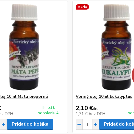
Akcia
lej 10ml Mäta pieporná
Vonný olej 10ml Eukalyptus
€
2,10 €
Ihneď k
/
ks
odoslaniu 4
odo
ez DPH
1,71 €
bez DPH
Pridať do košíka
Pridať do koš