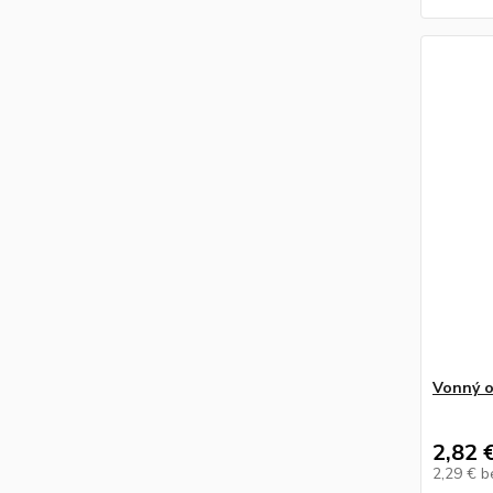
Vonný o
2,82 
2,29 €
b