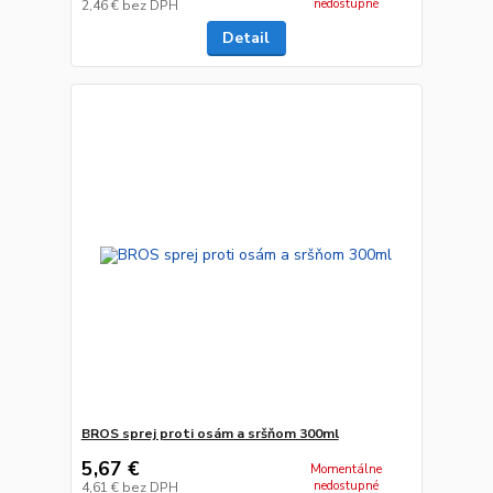
nedostupné
2,46 €
bez DPH
Detail
BROS sprej proti osám a sršňom 300ml
5,67 €
Momentálne
nedostupné
4,61 €
bez DPH