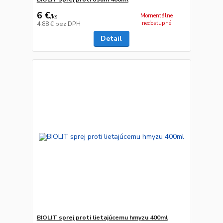
6 €
Momentálne
/
ks
nedostupné
4,88 €
bez DPH
Detail
BIOLIT sprej proti lietajúcemu hmyzu 400ml