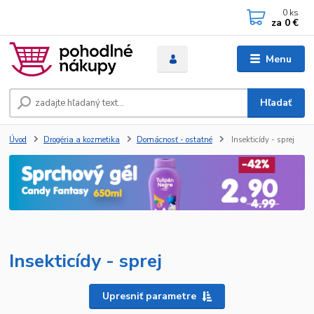
0
ks
za
0 €
Menu
Hľadať
Úvod
Drogéria a kozmetika
Domácnosť - ostatné
Insekticídy - sprej
Insekticídy - sprej
Upresniť parametre