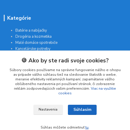
Kategórie
Batérie a nabíjačky
Drogéria a kozmetika
Malé domáce spotrebiče
Kancelárske potreby
🍪 Ako by ste radi svoje cookies?
Kontakt
Súbory cookies používame na správne fungovanie nášho e-shopu
av prípade vášho súhlasu tiež na sledovanie štatistík o webe,
meranie efektivity reklamných kampaní, zapamätanie vášho
INTERGAM s.r.o
obľúbeného nastavenia pri používaní stránok, či zobrazenie
Jelšová 5
reklám zodpovedajúcich vašim preferenciám.
Viac na využitie
cookies
831 01 Bratislava
obchod@pohodlne-nakupy.sk
Súhlasím
Nastavenia
Súhlas môžete odmietnuť
tu
.