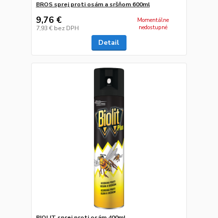
BROS sprej proti osám a sršňom 600ml
9,76 €
Momentálne
nedostupné
7,93 €
bez DPH
Detail
BIOLIT sprej proti osám 400ml