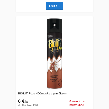
Detail
BIOLIT Plus 400ml stop pavúkom
6 €
Momentálne
/
ks
nedostupné
4,88 €
bez DPH