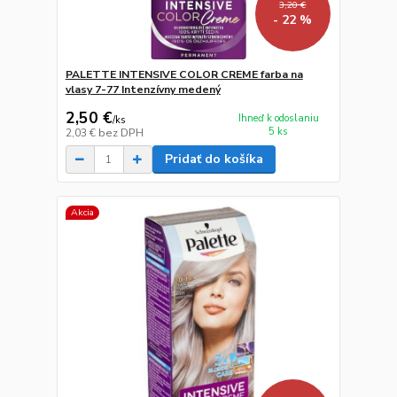
3,20 €
- 22 %
PALETTE INTENSIVE COLOR CREME farba na
vlasy 7-77 Intenzívny medený
2,50 €
Ihneď k odoslaniu
/
ks
5 ks
2,03 €
bez DPH
Pridať do košíka
Akcia