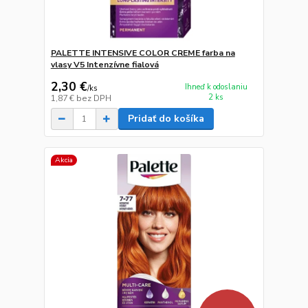
PALETTE INTENSIVE COLOR CREME farba na
vlasy V5 Intenzívne fialová
2,30 €
Ihneď k odoslaniu
/
ks
2 ks
1,87 €
bez DPH
Pridať do košíka
Akcia