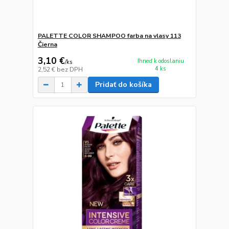
PALETTE COLOR SHAMPOO farba na vlasy 113
Čierna
3,10 €
Ihneď k odoslaniu
/
ks
4 ks
2,52 €
bez DPH
Pridať do košíka