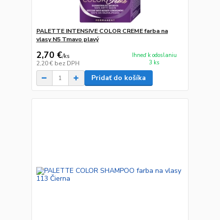
PALETTE INTENSIVE COLOR CREME farba na
vlasy N5 Tmavo plavý
2,70 €
Ihneď k odoslaniu
/
ks
3 ks
2,20 €
bez DPH
Pridať do košíka