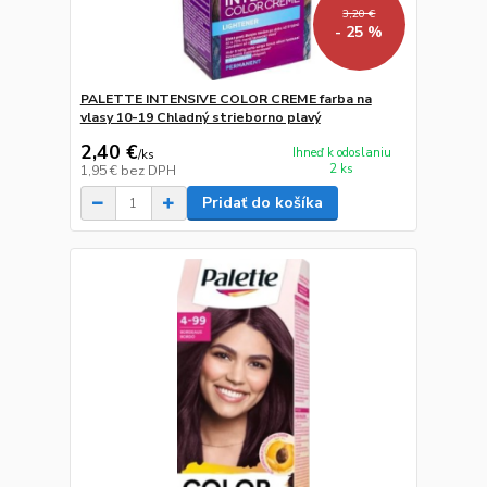
3,20 €
- 25 %
PALETTE INTENSIVE COLOR CREME farba na
vlasy 10-19 Chladný strieborno plavý
2,40 €
Ihneď k odoslaniu
/
ks
2 ks
1,95 €
bez DPH
Pridať do košíka