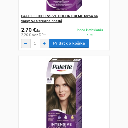
PALETTE INTENSIVE COLOR CREME farba na
vlasy N3 Stredne hnedá
2,70 €
Ihneď k odoslaniu
/
ks
7 ks
2,20 €
bez DPH
Pridať do košíka