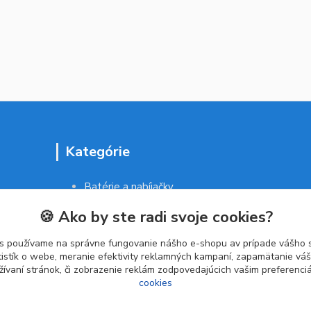
Kategórie
Batérie a nabíjačky
Drogéria a kozmetika
🍪 Ako by ste radi svoje cookies?
Malé domáce spotrebiče
Kancelárske potreby
s používame na správne fungovanie nášho e-shopu av prípade vášho s
tistík o webe, meranie efektivity reklamných kampaní, zapamätanie v
žívaní stránok, či zobrazenie reklám zodpovedajúcich vašim preferenc
cookies