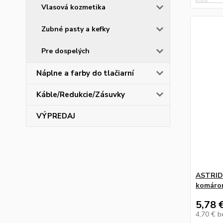
Vlasová kozmetika
Zubné pasty a kefky
Pre dospelých
Náplne a farby do tlačiarní
Káble/Redukcie/Zásuvky
VÝPREDAJ
ASTRID 
komárom
5,78 
4,70 €
b