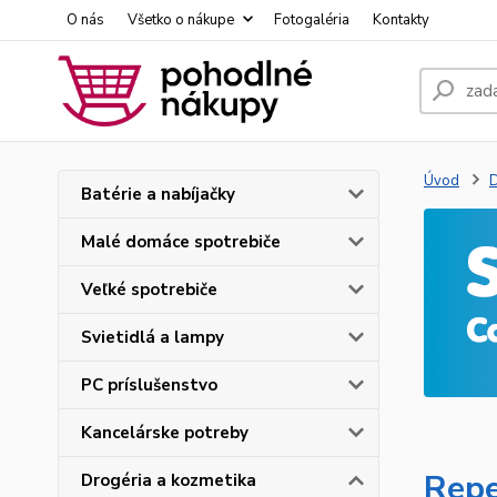
O nás
Všetko o nákupe
Fotogaléria
Kontakty
Úvod
D
Batérie a nabíjačky
Malé domáce spotrebiče
Veľké spotrebiče
Svietidlá a lampy
PC príslušenstvo
Kancelárske potreby
Repe
Drogéria a kozmetika