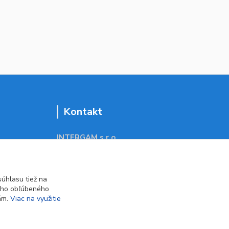
Kontakt
INTERGAM s.r.o
Jelšová 5
831 01 Bratislava
obchod@pohodlne-nakupy.sk
úhlasu tiež na
ášho obľúbeného
iám.
Viac na využitie