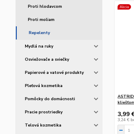
Proti hlodavcom
Akcia
Proti moliam
Repelenty
Mydlá na ruky
Osviežovače a sviečky
Papierové a vatové produkty
Pleťová kozmetika
ASTRID 
Pomôcky do domácnosti
kliešťo
Pracie prostriedky
3,99 
3,24 €
b
Telová kozmetika