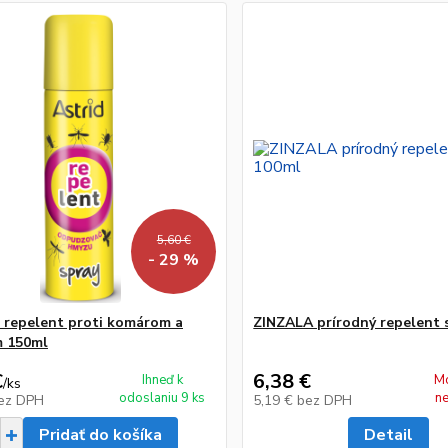
5,60 €
- 29 %
repelent proti komárom a
ZINZALA prírodný repelent 
m 150ml
€
6,38 €
Ihneď k
M
/
ks
odoslaniu 9 ks
n
ez DPH
5,19 €
bez DPH
Pridať do košíka
Detail