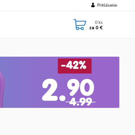
Prihlásenie
0
ks
za
0 €