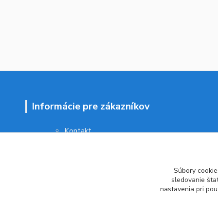
Informácie pre zákazníkov
Kontakt
Obchodné podmienky
Ochrana osobných údajov
Vrátenie tovaru
Súbory cookie
Ako reklamovať
sledovanie šta
nastavenia pri pou