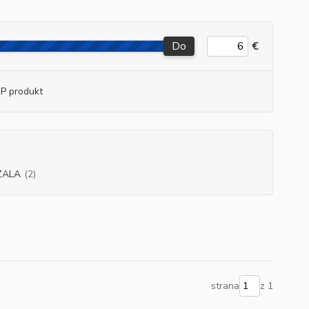
Do
€
P produkt
ZALA
(2)
strana
z 1