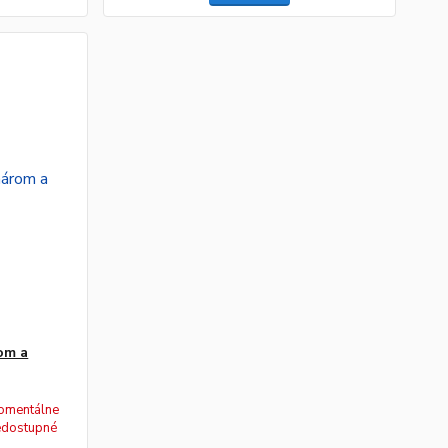
om a
omentálne
edostupné