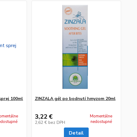
sprej 100ml
ZINZALA gél po bodnutí hmyzom 20ml
3,22 €
omentálne
Momentálne
edostupné
nedostupné
2,62 €
bez DPH
Detail