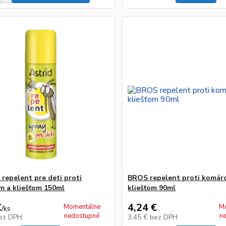
repelent pre deti proti
BROS repelent proti komár
 a kliešťom 150ml
kliešťom 90ml
€
4,24 €
Momentálne
M
/
ks
nedostupné
n
ez DPH
3,45 €
bez DPH