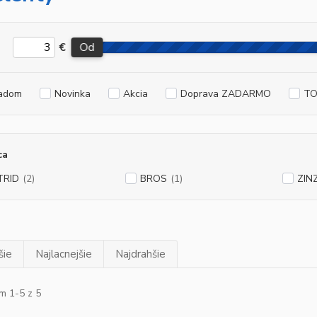
€
Od
adom
Novinka
Akcia
Doprava ZADARMO
TO
ca
TRID
(2)
BROS
(1)
ZIN
šie
Najlacnejšie
Najdrahšie
m 1-5 z 5