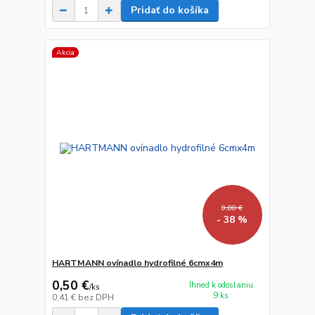
Pridať do košíka
Akcia
0,80 €
- 38 %
HARTMANN ovínadlo hydrofilné 6cmx4m
0,50 €
Ihneď k odoslaniu
/
ks
9 ks
0,41 €
bez DPH