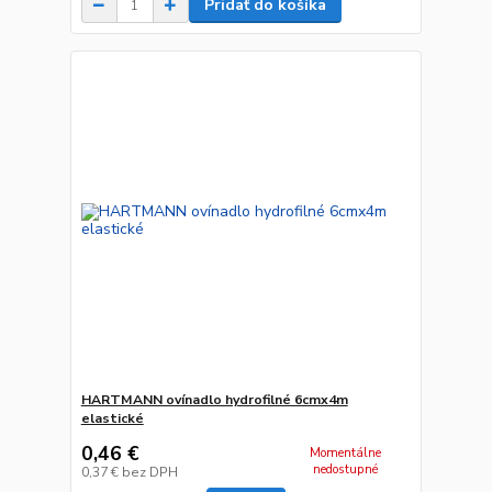
Pridať do košíka
HARTMANN ovínadlo hydrofilné 6cmx4m
elastické
0,46 €
Momentálne
nedostupné
0,37 €
bez DPH