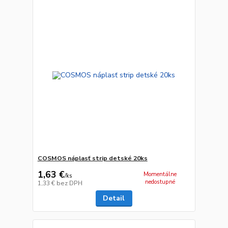
COSMOS náplasť strip detské 20ks
1,63 €
Momentálne
/
ks
nedostupné
1,33 €
bez DPH
Detail