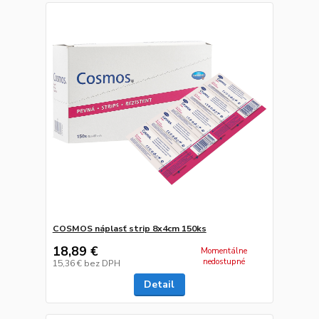
COSMOS náplasť strip 8x4cm 150ks
18,89 €
Momentálne
nedostupné
15,36 €
bez DPH
Detail