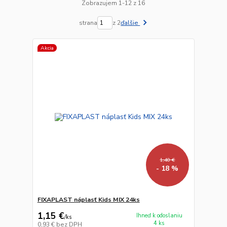
Zobrazujem 1-12 z 16
strana
z 2
ďalšie
Akcia
1,40 €
- 18 %
FIXAPLAST náplasť Kids MIX 24ks
1,15 €
Ihneď k odoslaniu
/
ks
4 ks
0,93 €
bez DPH