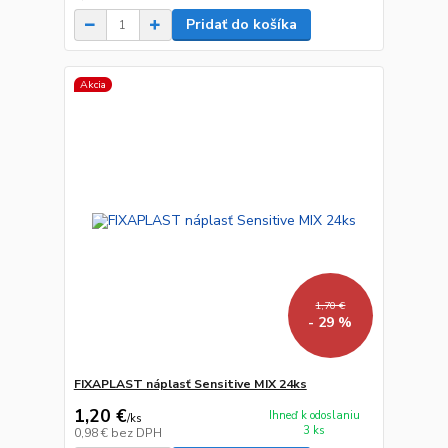
Pridať do košíka
Akcia
1,70 €
- 29 %
FIXAPLAST náplasť Sensitive MIX 24ks
1,20 €
Ihneď k odoslaniu
/
ks
3 ks
0,98 €
bez DPH