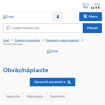
0
ks
za
0 €
Menu
Hľadať
Úvod
Drogéria a kozmetika
Papierové a vatové produkty
Obväz/náplaste
Obväz/náplaste
Upresniť parametre
Najnovšie
Najlacnejšie
Najdrahšie