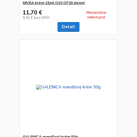
NIVEA krém 15ml Q10 OF30 denný
11,70 €
Momentálne
nedostupné
9,51 €
bez DPH
Detail
GALENICA mandľový krém 50g