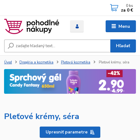
0
ks
za
0 €
Menu
Hľadať
Úvod
Drogéria a kozmetika
Pleťová kozmetika
Pleťové krémy, séra
Pleťové krémy, séra
Upresniť parametre