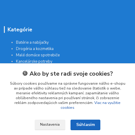
Kategórie
Batérie a nabíjačky
Drogéria a kozmetika
Malé domáce spotrebiče
Kancelárske potreby
🍪 Ako by ste radi svoje cookies?
Kontakt
Súbory cookies používame na správne fungovanie nášho e-shopu
av prípade vášho súhlasu tiež na sledovanie štatistík o webe,
meranie efektivity reklamných kampaní, zapamätanie vášho
INTERGAM s.r.o
obľúbeného nastavenia pri používaní stránok, či zobrazenie
Jelšová 5
reklám zodpovedajúcich vašim preferenciám.
Viac na využitie
cookies
831 01 Bratislava
obchod@pohodlne-nakupy.sk
Súhlasím
Nastavenia