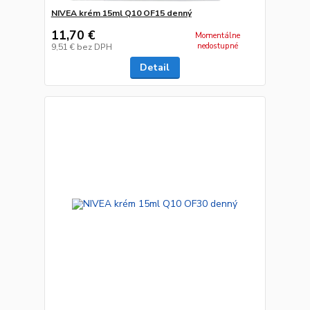
NIVEA krém 15ml Q10 OF15 denný
11,70 €
Momentálne
nedostupné
9,51 €
bez DPH
Detail