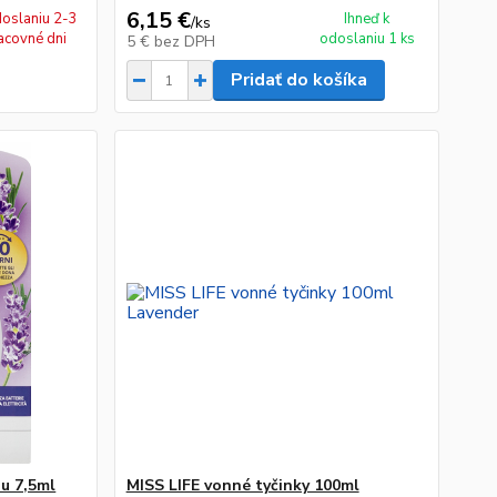
6,15 €
doslaniu 2-3
Ihneď k
/
ks
acovné dni
odoslaniu 1 ks
5 €
bez DPH
Pridať do košíka
u 7,5ml
MISS LIFE vonné tyčinky 100ml