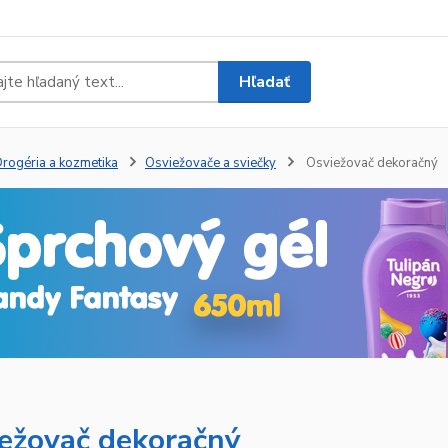
Hľadať
rogéria a kozmetika
Osviežovače a sviečky
Osviežovač dekoračný
ežovač dekoračný