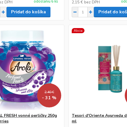
odoslaniu 6 ks
odo
ez DPH
2,15 €
bez DPH
Pridať do košíka
Pridať do koš
Akcia
2,40 €
- 31 %
 FRESH vonné perličky 250g
Tesori d'Oriente Ayurveda d
rries
ml