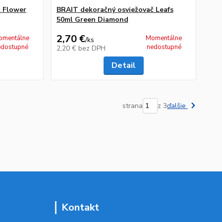
č Flower
BRAIT dekoračný osviežovač Leafs
50ml Green Diamond
2,70 €
omentálne
Momentálne
/
ks
edostupné
nedostupné
2,20 €
bez DPH
Detail
strana
z 3
ďalšie
Kontakt