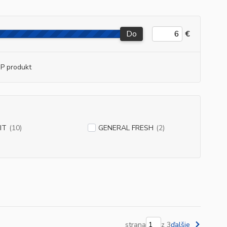
Do
€
P produkt
IT
(10)
GENERAL FRESH
(2)
strana
z 3
ďalšie