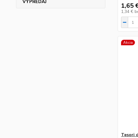
VÝPREDAJ
1,65 
1,34 €
b
Akcia
Tesori 