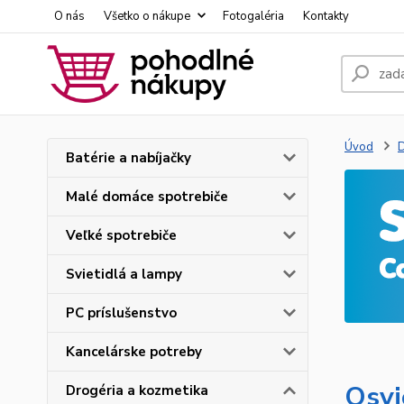
O nás
Všetko o nákupe
Fotogaléria
Kontakty
Úvod
D
Batérie a nabíjačky
Malé domáce spotrebiče
Veľké spotrebiče
Svietidlá a lampy
PC príslušenstvo
Kancelárske potreby
Osvi
Drogéria a kozmetika