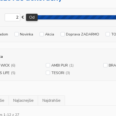
€
Od
adom
Novinka
Akcia
Doprava ZADARMO
TO
ca
 WICK
(6)
AMBI PUR
(1)
BRA
S LIFE
(5)
TESORI
(3)
šie
Najlacnejšie
Najdrahšie
m 1-12 z 27