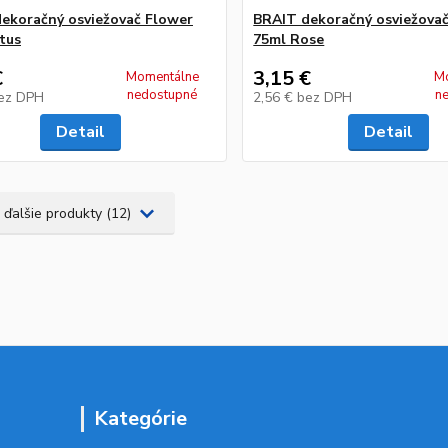
ekoračný osviežovač Flower
BRAIT dekoračný osviežova
tus
75ml Rose
€
3,15 €
Momentálne
M
nedostupné
n
ez DPH
2,56 €
bez DPH
Detail
Detail
 ďalšie produkty (12)
Kategórie