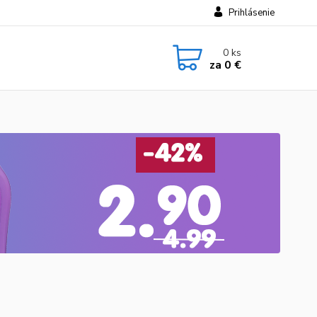
Prihlásenie
0
ks
za
0 €