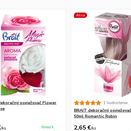
Akcia
ekoračný osviežovač Flower
1 hodnotenie
ose
BRAIT dekoračný osviežovač
50ml Romantic Rubin
€
2,65 €
Ihneď k
/
ks
/
ks