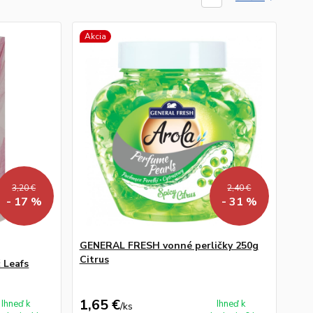
Akcia
3,20 €
2,40 €
- 17 %
- 31 %
GENERAL FRESH vonné perličky 250g
Citrus
 Leafs
1,65 €
Ihneď k
Ihneď k
/
ks