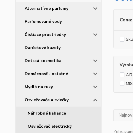
Alternatívne parfumy
Cena:
Parfumované vody
Čistiace prostriedky
Skl
Darčekové kazety
Detská kozmetika
Výrob
Domácnosť - ostatné
AIR
MIS
Mydlá na ruky
Osviežovače a sviečky
Náhrobné kahance
Najnov
Osviežovač elektrický
Zobrazuje