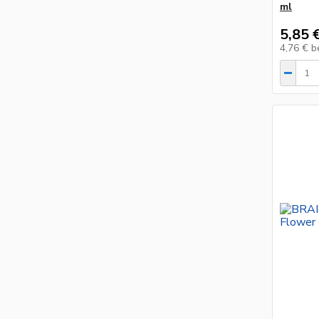
ml
5,85 
4,76 €
b