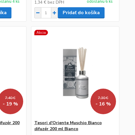
slaniu 4 ks
odoslaniu 6 ks
1,34 €
bez DPH
íka
Pridať do košíka
Akcia
7,40 €
7,30 €
- 19 %
- 16 %
ifuzér 200
Tesori d'Oriente Muschio Bianco
difuzér 200 ml Bianco