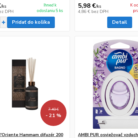
€
5,98 €
Ihneď k
K o
/
ks
/
ks
odoslaniu 5 ks
pr
ez DPH
4,86 €
bez DPH
Pridať do košíka
Detail
7,40 €
- 21 %
d'Oriente Hammam difuzér 200
AMBI PUR osviežovač vzduch