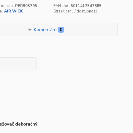
roduktu:
PER903795
EAN kód:
5011417547885
a:
AIR WICK
Strážiť cenu / dostupnosť
Komentáre
0
ežovač dekoračný