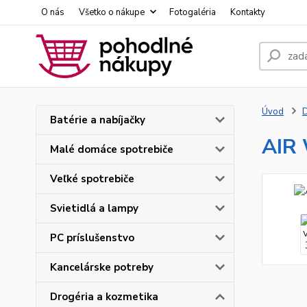
O nás
Všetko o nákupe
Fotogaléria
Kontakty
Úvod
D
Batérie a nabíjačky
AIR 
Malé domáce spotrebiče
Veľké spotrebiče
Svietidlá a lampy
PC príslušenstvo
Kancelárske potreby
Drogéria a kozmetika