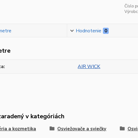
Číslo p
Výrobc
metre
Hodnotenie
0
etre
ca
AIR WICK
zaradený v kategóriách
ria a kozmetika
Osviežovače a sviečky
Osvi