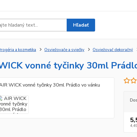
Hľadať
rogéria a kozmetika
Osviežovače a sviečky
Osviežovač dekoračný
WICK vonné tyčinky 30ml Prádl
Dos
5,
4,49