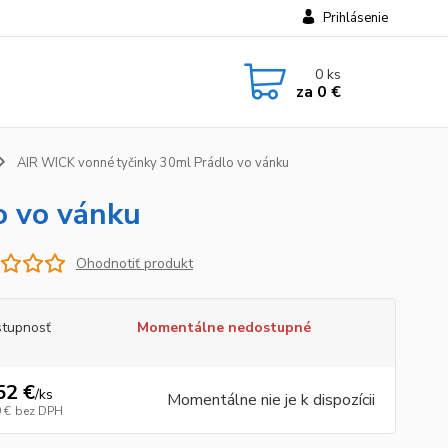
Prihlásenie
0
ks
za
0 €
AIR WICK vonné tyčinky 30ml Prádlo vo vánku
o vo vánku
Ohodnotiť produkt
tupnosť
Momentálne nedostupné
52 €
/
ks
Momentálne nie je k dispozícii
 €
bez DPH