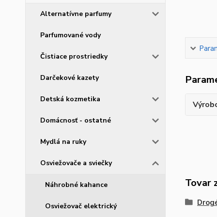
Alternatívne parfumy
Parfumované vody
Para
Čistiace prostriedky
Darčekové kazety
Param
Detská kozmetika
Výrob
Domácnosť - ostatné
Mydlá na ruky
Osviežovače a sviečky
Tovar 
Náhrobné kahance
Drogé
Osviežovač elektrický