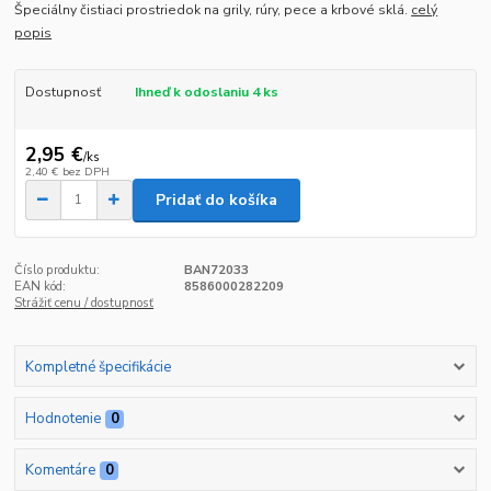
Špeciálny čistiaci prostriedok na grily, rúry, pece a krbové sklá.
celý
popis
Dostupnosť
Ihneď k odoslaniu 4 ks
2,95 €
/
ks
2,40 €
bez DPH
Pridať do košíka
Číslo produktu:
BAN72033
EAN kód:
8586000282209
Strážiť cenu / dostupnosť
Kompletné špecifikácie
Hodnotenie
0
Komentáre
0