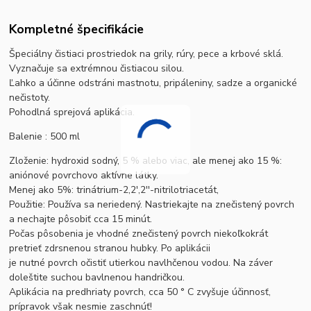
Kompletné špecifikácie
Špeciálny čistiaci prostriedok na grily, rúry, pece a krbové sklá.
Vyznačuje sa extrémnou čistiacou silou.
Ľahko a účinne odstráni mastnotu, pripáleniny, sadze a organické
nečistoty.
Pohodlná sprejová aplikácia.
Balenie : 500 ml
Zloženie: hydroxid sodný, 5 % alebo viac, ale menej ako 15 %:
aniónové povrchovo aktívne látky.
Menej ako 5%: trinátrium-2,2',2''-nitrilotriacetát,
Použitie: Používa sa neriedený. Nastriekajte na znečistený povrch
a nechajte pôsobiť cca 15 minút.
Počas pôsobenia je vhodné znečistený povrch niekoľkokrát
pretrieť zdrsnenou stranou hubky. Po aplikácii
je nutné povrch očistiť utierkou navlhčenou vodou. Na záver
doleštite suchou bavlnenou handričkou.
Aplikácia na predhriaty povrch, cca 50 ° C zvyšuje účinnosť,
prípravok však nesmie zaschnúť!