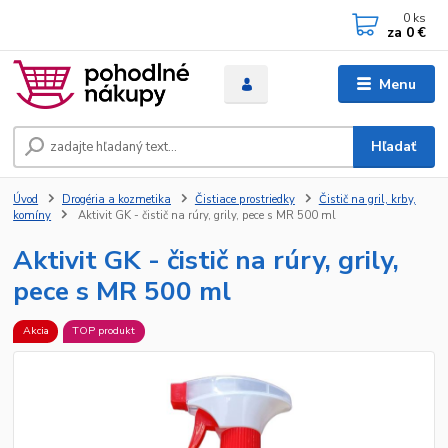
0
ks
za
0 €
Menu
Hľadať
Úvod
Drogéria a kozmetika
Čistiace prostriedky
Čistič na gril, krby,
komíny
Aktivit GK - čistič na rúry, grily, pece s MR 500 ml
Aktivit GK - čistič na rúry, grily,
pece s MR 500 ml
Akcia
TOP produkt