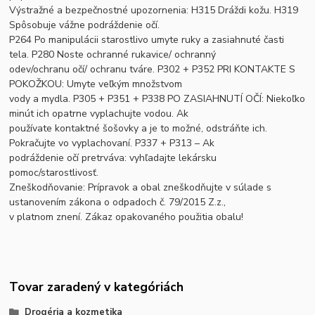
Výstražné a bezpečnostné upozornenia: H315 Dráždi kožu. H319
Spôsobuje vážne podráždenie očí.
P264 Po manipulácii starostlivo umyte ruky a zasiahnuté časti
tela. P280 Noste ochranné rukavice/ ochranný
odev/ochranu očí/ ochranu tváre. P302 + P352 PRI KONTAKTE S
POKOŽKOU: Umyte veľkým množstvom
vody a mydla. P305 + P351 + P338 PO ZASIAHNUTÍ OČÍ: Niekoľko
minút ich opatrne vyplachujte vodou. Ak
používate kontaktné šošovky a je to možné, odstráňte ich.
Pokračujte vo vyplachovaní. P337 + P313 – Ak
podráždenie očí pretrváva: vyhľadajte lekársku
pomoc/starostlivosť.
Zneškodňovanie: Prípravok a obal zneškodňujte v súlade s
ustanovením zákona o odpadoch č. 79/2015 Z.z.,
v platnom znení. Zákaz opakovaného použitia obalu!
Tovar zaradený v kategóriách
Drogéria a kozmetika