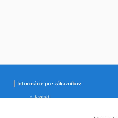
Informácie pre zákazníkov
Kontakt
Obchodné podmienky
Ochrana osobných údajov
Vrátenie tovaru