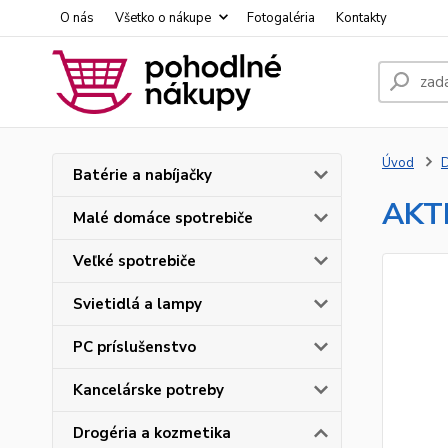
O nás
Všetko o nákupe
Fotogaléria
Kontakty
Úvod
D
Batérie a nabíjačky
AKTI
Malé domáce spotrebiče
Veľké spotrebiče
Svietidlá a lampy
PC príslušenstvo
Kancelárske potreby
Drogéria a kozmetika