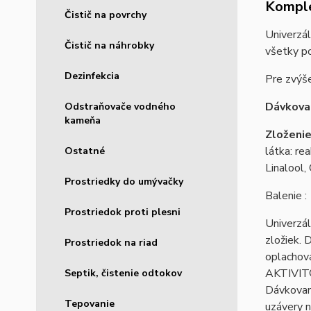
Komple
Čistič na povrchy
Univerzál
Čistič na náhrobky
všetky po
Dezinfekcia
Pre zvýše
Dávkova
Odstraňovače vodného
kameňa
Zloženie
látka: re
Ostatné
Linalool,
Prostriedky do umývačky
Balenie 
Prostriedok proti plesni
Univerzál
zložiek. 
Prostriedok na riad
oplachova
AKTIVIT® 
Septik, čistenie odtokov
Dávkovani
Tepovanie
uzávery n