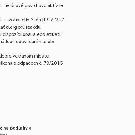
%: neiónové povrchovo aktívne
4-izotiazolín-3-ón [ES č. 247-
ť alergickú reakciu.
dispozícii obal alebo etiketu
/nádobu odovzdaním osobe
 dobre vetranom mieste.
 zákona o odpadoch č. 79/2015
ič na podlahy a