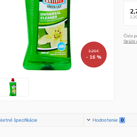
2,
2,20
Číslo p
Strážiť
3,20 €
- 16 %
etné špecifikácie
Hodnotenie
0