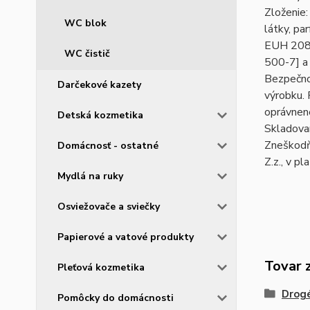
Zloženie:
WC blok
látky, pa
EUH 208 O
WC čistič
500-7] a 
Bezpečnos
Darčekové kazety
výrobku.
oprávnene
Detská kozmetika
Skladovan
Zneškodň
Domácnosť - ostatné
Z.z., v p
Mydlá na ruky
Osviežovače a sviečky
Papierové a vatové produkty
Tovar 
Pleťová kozmetika
Drogé
Pomôcky do domácnosti