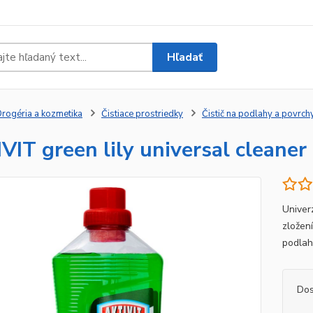
Hľadať
rogéria a kozmetika
Čistiace prostriedky
Čistič na podlahy a povrch
VIT green lily universal cleaner 
Univer
zložen
podlah
Dos