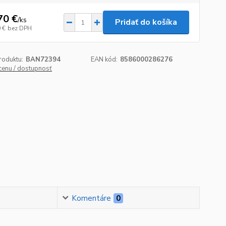
70 €
/
ks
Pridať do košíka
 €
bez DPH
roduktu:
BAN72394
EAN kód:
8586000286276
 cenu / dostupnosť
Komentáre
0