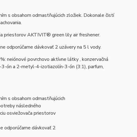
ením s obsahom odmastňujúcich zložiek. Dokonale čistí
achovania.
 priestorov AKTIVIT® green lily air freshener.
vône odporúčame dávkovať 2 uzávery na 5 l vody.
%: neiónové povrchovo aktívne látky , konzervačná
-3-ón a 2-metyl-4-izotiazolín-3-ón (3:1), parfum,
žením s obsahom odmastňujúcich
 potreby následného
iu osviežovača priestorov
vône odporúčame dávkovať 2