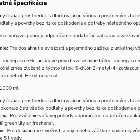
tné špecifikácie
ny čistiaci prostriedok s dlhotrvajúcou vôňou a posilneným zlož
dlahy a povrchy bez rizika poškodenia a potreby následného opl
nie voňavej pohody odporúčame dodatočnú aplikáciu osviežovača
nie:
Pre dosiahnutie sviežosti a príjemného zážitku z unikátnej 
:
menej ako 5% : aniónové povrchovo aktívne látky , menej ako 5
akčná zmes zložená z týchto látok: 5-chlór-2-metyl-4-izotiazolín
 Citronellol, Hexyl cinnamal.
: 1000 ml
ny čistiaci prostriedok s dlhotrvajúcou vôňou a posilneným zlo
Dokonale čistí všetky podlahy a povrchy bez rizika poškodenia a
nia. Pre zvýšenie voňavej pohody odporúčame dodatočnú aplikác
green lily air freshener.
e: Pre dosiahnutie sviežosti a príjemného zážitku z unikátnej 
a 5 l vody.