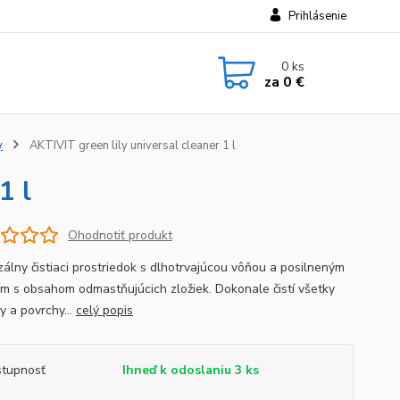
Prihlásenie
0
ks
za
0 €
y
AKTIVIT green lily universal cleaner 1 l
1 l
Ohodnotiť produkt
zálny čistiaci prostriedok s dlhotrvajúcou vôňou a posilneným
ím s obsahom odmastňujúcich zložiek. Dokonale čistí všetky
y a povrchy...
celý popis
tupnosť
Ihneď k odoslaniu 3 ks