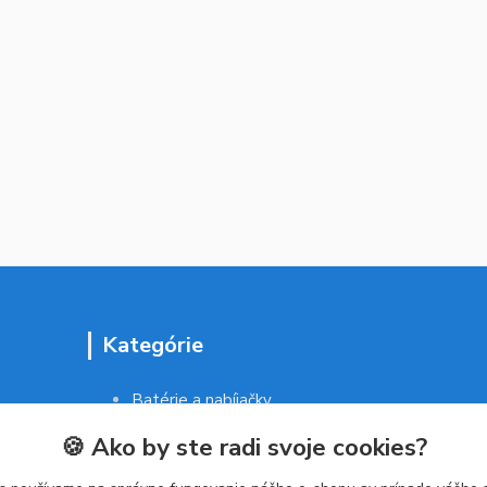
Kategórie
Batérie a nabíjačky
Drogéria a kozmetika
🍪 Ako by ste radi svoje cookies?
Malé domáce spotrebiče
Kancelárske potreby