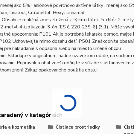
 menej ako 5% : aniónové povrchovo aktívne látky , menej ako 5
rfum, Linalool, Citronellol, Hexyl cinnamal.
bsahuje reakčná zmes zložená z týchto látok: 5-chlór-2-metyl-
2-metyl-4-izotiazolín-3-ón [ES č. 220-239-6] (3:1). Môže vyvola
tné upozornenia: P101 Ak je potrebná lekárska pomoc, majte k 
 P102 Uchovávajte mimo dosahu detí. P501 Zneškodnite obsah
j pre nakladanie s odpadmi alebo na miesto určené obcou.
ie: Skladujte v originálnom, riadne uzavretom obale, na suchom
ovanie: Prípravok a obal zneškodňujte v súlade s ustanovením
latnom znení. Zákaz opakovaného použitia obalu!
zaradený v kategóriách
ria a kozmetika
Čistiace prostriedky
Čist