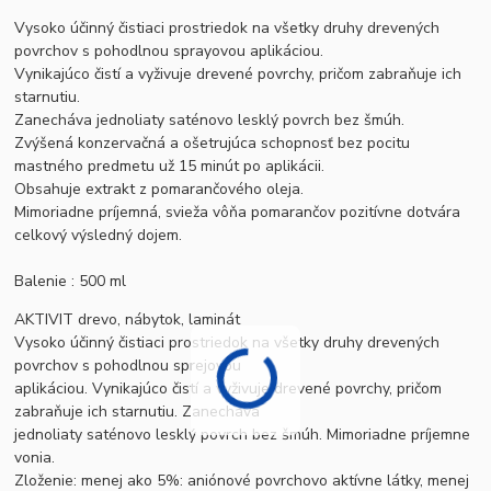
Vysoko účinný čistiaci prostriedok na všetky druhy drevených
povrchov s pohodlnou sprayovou aplikáciou.
Vynikajúco čistí a vyživuje drevené povrchy, pričom zabraňuje ich
starnutiu.
Zanecháva jednoliaty saténovo lesklý povrch bez šmúh.
Zvýšená konzervačná a ošetrujúca schopnosť bez pocitu
mastného predmetu už 15 minút po aplikácii.
Obsahuje extrakt z pomarančového oleja.
Mimoriadne príjemná, svieža vôňa pomarančov pozitívne dotvára
celkový výsledný dojem.
Balenie : 500 ml
AKTIVIT drevo, nábytok, laminát
Vysoko účinný čistiaci prostriedok na všetky druhy drevených
povrchov s pohodlnou sprejovou
aplikáciou. Vynikajúco čistí a vyživuje drevené povrchy, pričom
zabraňuje ich starnutiu. Zanecháva
jednoliaty saténovo lesklý povrch bez šmúh. Mimoriadne príjemne
vonia.
Zloženie: menej ako 5%: aniónové povrchovo aktívne látky, menej