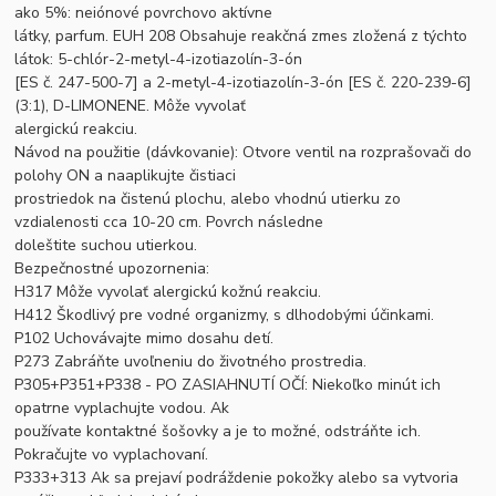
ako 5%: neiónové povrchovo aktívne
látky, parfum. EUH 208 Obsahuje reakčná zmes zložená z týchto
látok: 5-chlór-2-metyl-4-izotiazolín-3-ón
[ES č. 247-500-7] a 2-metyl-4-izotiazolín-3-ón [ES č. 220-239-6]
(3:1), D-LIMONENE. Môže vyvolať
alergickú reakciu.
Návod na použitie (dávkovanie): Otvore ventil na rozprašovači do
polohy ON a naaplikujte čistiaci
prostriedok na čistenú plochu, alebo vhodnú utierku zo
vzdialenosti cca 10-20 cm. Povrch následne
doleštite suchou utierkou.
Bezpečnostné upozornenia:
H317 Môže vyvolať alergickú kožnú reakciu.
H412 Škodlivý pre vodné organizmy, s dlhodobými účinkami.
P102 Uchovávajte mimo dosahu detí.
P273 Zabráňte uvoľneniu do životného prostredia.
P305+P351+P338 - PO ZASIAHNUTÍ OČÍ: Niekoľko minút ich
opatrne vyplachujte vodou. Ak
používate kontaktné šošovky a je to možné, odstráňte ich.
Pokračujte vo vyplachovaní.
P333+313 Ak sa prejaví podráždenie pokožky alebo sa vytvoria