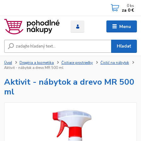
0
ks
za
0 €
Menu
Hľadať
Úvod
Drogéria a kozmetika
Čistiace prostriedky
Čistič na nábytok
Aktivit - nábytok a drevo MR 500 ml
Aktivit - nábytok a drevo MR 500
ml