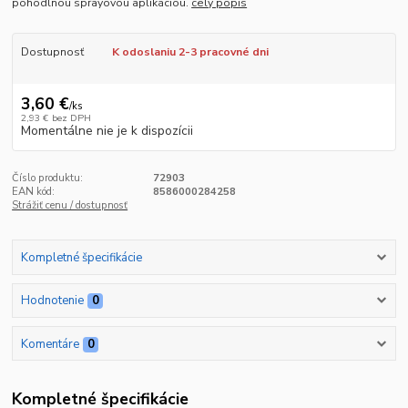
pohodlnou sprayovou aplikáciou.
celý popis
Dostupnosť
K odoslaniu 2-3 pracovné dni
3,60 €
/
ks
2,93 €
bez DPH
Momentálne nie je k dispozícii
Číslo produktu:
72903
EAN kód:
8586000284258
Strážiť cenu / dostupnosť
Kompletné špecifikácie
Hodnotenie
0
Komentáre
0
Kompletné špecifikácie