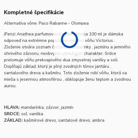
Kompletné špecifikácie
Alternatíva vône: Paco Rabanne ‐ Olympea
JFenzi Anathea parfumovaná voda dámska 100 ml je d
ámska
odpoveď na extrémne populárnu mužskú vôňu Victorius .
Zloženie otvára zoznam čerstvej mandarínky , jazmínu a jemného
ohnivého zázvoru, neobvykle stimulujúci charakter. Srdce
prelomuje vôňu prekvapivého dua zmyselnej vanilky a soli.
Dopĺňajú základ, ktorý je plný zvodných tónov jantáru ,
santalového dreva a kašmíru. Toto zloženie robí vôňu, ktorá sa
mieša s jesennou atmosférou , obklopuje ženu teplom a zvodnou
aurou.
HLAVA:
mandarínka, zázvor, jazmín
SRDCE:
soľ, vanilka
ZÁKLAD:
kašmírové drevo, santalové drevo, ambra