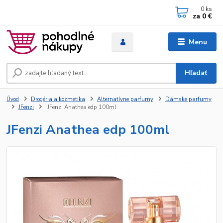
0
ks
za
0 €
Menu
Hľadať
Úvod
Drogéria a kozmetika
Alternatívne parfumy
Dámske parfumy
JFenzi
JFenzi Anathea edp 100ml
JFenzi Anathea edp 100ml