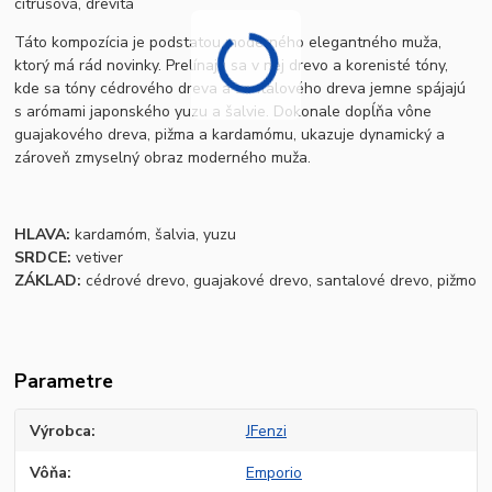
citrusová, drevitá
Táto kompozícia je podstatou moderného elegantného muža,
ktorý má rád novinky. Prelínajú sa v nej drevo a korenisté tóny,
kde sa tóny cédrového dreva a santalového dreva jemne spájajú
s arómami japonského yuzu a šalvie. Dokonale dopĺňa vône
guajakového dreva, pižma a kardamómu, ukazuje dynamický a
zároveň zmyselný obraz moderného muža.
HLAVA:
kardamóm, šalvia, yuzu
SRDCE:
vetiver
ZÁKLAD:
cédrové drevo, guajakové drevo, santalové drevo, pižmo
Parametre
Výrobca
JFenzi
Vôňa
Emporio