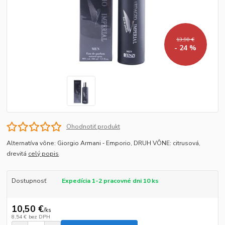
13,90 €
- 24 %
Ohodnotiť produkt
Alternatíva vône: Giorgio Armani ‐ Emporio, DRUH VÔNE: citrusová,
drevitá
celý popis
Dostupnosť
Expedícia 1-2 pracovné dni 10 ks
10,50 €
/
ks
8,54 €
bez DPH