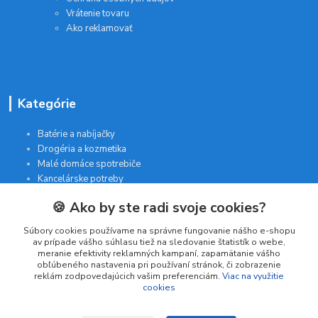
Vrátenie tovaru
Ako reklamovať
Kategórie
Batérie a nabíjačky
Drogéria a kozmetika
Malé domáce spotrebiče
Kancelárske potreby
🍪 Ako by ste radi svoje cookies?
Kontakt
Súbory cookies používame na správne fungovanie nášho e-shopu
av prípade vášho súhlasu tiež na sledovanie štatistík o webe,
meranie efektivity reklamných kampaní, zapamätanie vášho
INTERGAM s.r.o
obľúbeného nastavenia pri používaní stránok, či zobrazenie
Jelšová 5
reklám zodpovedajúcich vašim preferenciám.
Viac na využitie
cookies
831 01 Bratislava
obchod@pohodlne-nakupy.sk