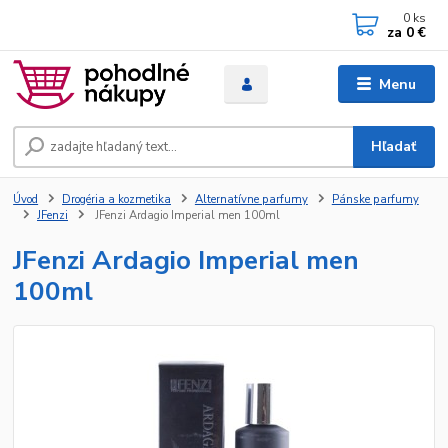
0
ks
za
0 €
Menu
Hľadať
Úvod
Drogéria a kozmetika
Alternatívne parfumy
Pánske parfumy
JFenzi
JFenzi Ardagio Imperial men 100ml
JFenzi Ardagio Imperial men
100ml