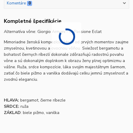
Komentáre
0
Kompletné špecifikácie
Alternatíva vône:
Giorgio Armani ‐ Si Passione Eclat
Mimoriadne ženská kompozícia, ktorá od prvých momentov zaujme
zmyselnou, kvetinovou a ovocnou vôňou. Sviežosť bergamotu a
bohatosť čiernych ríbezlí dokonale zdôrazňujú radostnú povahu
vône a sú dokonalým doplnkom k obrazu ženy plnej optimizmu a
vášne. Ruža, srdce kompozície, láka svojím majestátnym šarmom,
zatiaľ čo biele pižmo a vanilka dodávajú celku jemnú zmyselnosť a
zvodnú eleganciu.
HLAVA:
bergamot, čierne ríbezle
SRDCE:
ruža
ZÁKLAD
: biele pižmo, vanilka