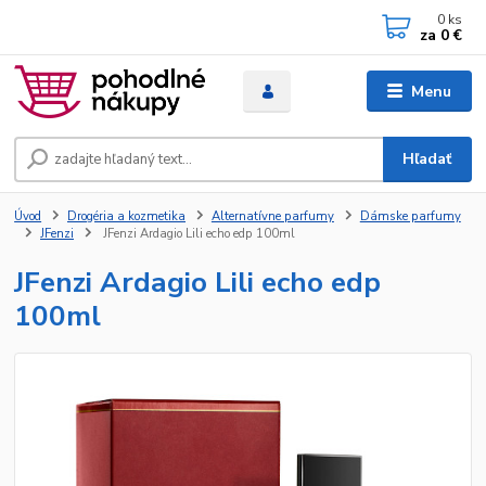
0
ks
za
0 €
Menu
Hľadať
Úvod
Drogéria a kozmetika
Alternatívne parfumy
Dámske parfumy
JFenzi
JFenzi Ardagio Lili echo edp 100ml
JFenzi Ardagio Lili echo edp
100ml