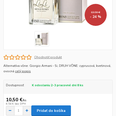
13,90 €
- 24 %
Ohodnotiť produkt
Alternatíva vône: Giorgio Armani ‐ Si, DRUH VÔNE: cyprusová, kvetinová,
ovocná
celý popis
Dostupnosť
K odoslaniu 2-3 pracovné dni 8 ks
10,50 €
/
ks
8,54 €
bez DPH
Pridať do košíka