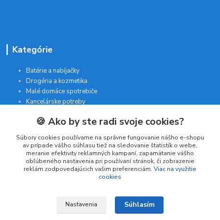
Kategórie
Batérie a nabíjačky
Drogéria a kozmetika
Malé domáce spotrebiče
Kancelárske potreby
🍪 Ako by ste radi svoje cookies?
Kontakt
Súbory cookies používame na správne fungovanie nášho e-shopu
av prípade vášho súhlasu tiež na sledovanie štatistík o webe,
meranie efektivity reklamných kampaní, zapamätanie vášho
INTERGAM s.r.o
obľúbeného nastavenia pri používaní stránok, či zobrazenie
Jelšová 5
reklám zodpovedajúcich vašim preferenciám.
Viac na využitie
cookies
831 01 Bratislava
obchod@pohodlne-nakupy.sk
Súhlasím
Nastavenia