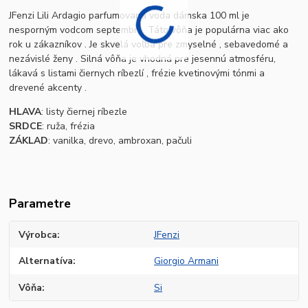
JFenzi Lili Ardagio parfumovaná voda dámska 100 ml je
nesporným vodcom septembra. Táto vôňa je populárna viac ako
rok u zákazníkov . Je skvelá voľba pre zmyselné , sebavedomé a
nezávislé ženy . Silná vôňa je vhodná pre jesennú atmosféru,
lákavá s listami čiernych ríbezlí , frézie kvetinovými tónmi a
drevené akcenty .
HLAVA
: listy čiernej ríbezle
SRDCE
: ruža, frézia
ZÁKLAD
: vanilka, drevo, ambroxan, pačuli
Parametre
Výrobca
JFenzi
Alternatíva
Giorgio Armani
Vôňa
Si