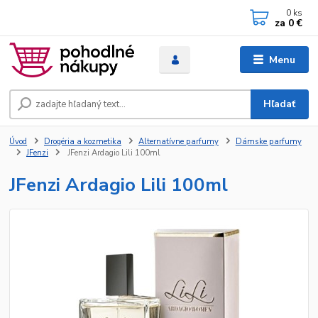
0
ks
za
0 €
Menu
Hľadať
Úvod
Drogéria a kozmetika
Alternatívne parfumy
Dámske parfumy
JFenzi
JFenzi Ardagio Lili 100ml
JFenzi Ardagio Lili 100ml