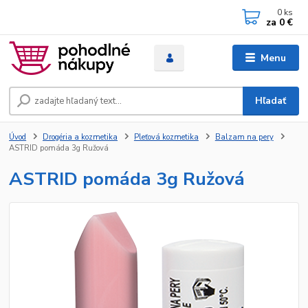
0
ks
za
0 €
Menu
Hľadať
Úvod
Drogéria a kozmetika
Pleťová kozmetika
Balzam na pery
ASTRID pomáda 3g Ružová
ASTRID pomáda 3g Ružová