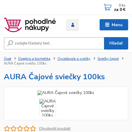
0
ks
za
0 €
Menu
Hľadať
Úvod
Drogéria a kozmetika
Osviežovače a sviečky
Sviečky čajové
AURA Čajové sviečky 100ks
AURA Čajové sviečky 100ks
Ohodnotiť produkt