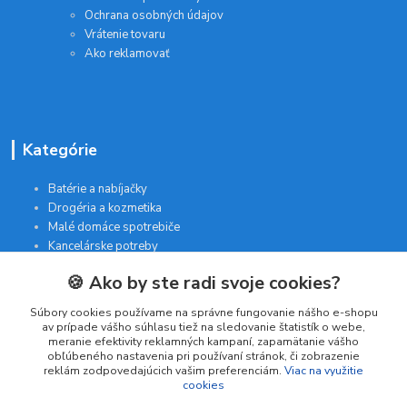
Ochrana osobných údajov
Vrátenie tovaru
Ako reklamovať
Kategórie
Batérie a nabíjačky
Drogéria a kozmetika
Malé domáce spotrebiče
Kancelárske potreby
🍪 Ako by ste radi svoje cookies?
Kontakt
Súbory cookies používame na správne fungovanie nášho e-shopu
av prípade vášho súhlasu tiež na sledovanie štatistík o webe,
meranie efektivity reklamných kampaní, zapamätanie vášho
INTERGAM s.r.o
obľúbeného nastavenia pri používaní stránok, či zobrazenie
Jelšová 5
reklám zodpovedajúcich vašim preferenciám.
Viac na využitie
cookies
831 01 Bratislava
obchod@pohodlne-nakupy.sk