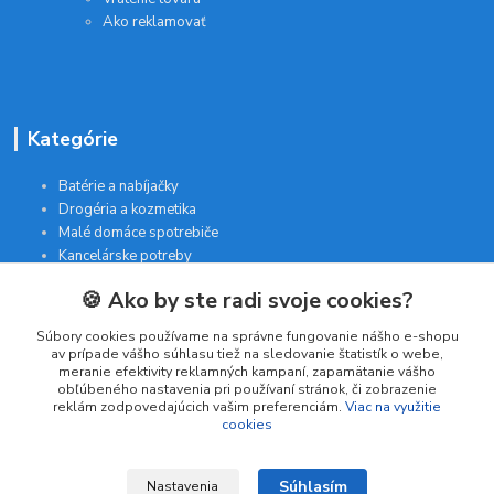
Ako reklamovať
Kategórie
Batérie a nabíjačky
Drogéria a kozmetika
Malé domáce spotrebiče
Kancelárske potreby
🍪 Ako by ste radi svoje cookies?
Kontakt
Súbory cookies používame na správne fungovanie nášho e-shopu
av prípade vášho súhlasu tiež na sledovanie štatistík o webe,
meranie efektivity reklamných kampaní, zapamätanie vášho
INTERGAM s.r.o
obľúbeného nastavenia pri používaní stránok, či zobrazenie
Jelšová 5
reklám zodpovedajúcich vašim preferenciám.
Viac na využitie
cookies
831 01 Bratislava
obchod@pohodlne-nakupy.sk
Súhlasím
Nastavenia