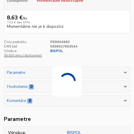
Dostupnosť
Momentálne nedostupné
8,63 €
/
ks
7,02 €
bez DPH
Momentálne nie je k dispozícii
Číslo produktu:
PER904683
EAN kód:
5906927054544
Výrobca:
BISPOL
Strážiť cenu / dostupnosť
Parametre
Hodnotenie
0
Komentáre
0
Parametre
Výrobca
BISPOL