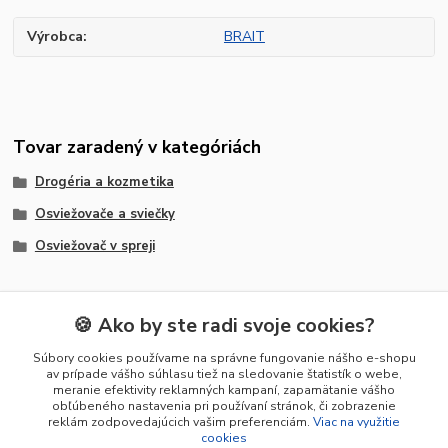
Výrobca
BRAIT
Tovar zaradený v kategóriách
Drogéria a kozmetika
Osviežovače a sviečky
Osviežovač v spreji
🍪 Ako by ste radi svoje cookies?
Súbory cookies používame na správne fungovanie nášho e-shopu
av prípade vášho súhlasu tiež na sledovanie štatistík o webe,
Informácie pre zákazníkov
meranie efektivity reklamných kampaní, zapamätanie vášho
obľúbeného nastavenia pri používaní stránok, či zobrazenie
reklám zodpovedajúcich vašim preferenciám.
Viac na využitie
Kontakt
cookies
Obchodné podmienky