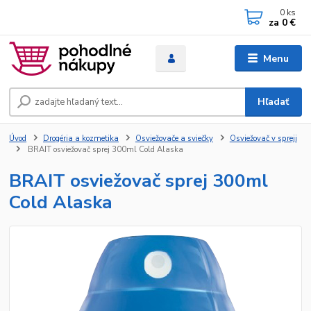
0
ks
za
0 €
Menu
Hľadať
Úvod
Drogéria a kozmetika
Osviežovače a sviečky
Osviežovač v spreji
BRAIT osviežovač sprej 300ml Cold Alaska
BRAIT osviežovač sprej 300ml
Cold Alaska