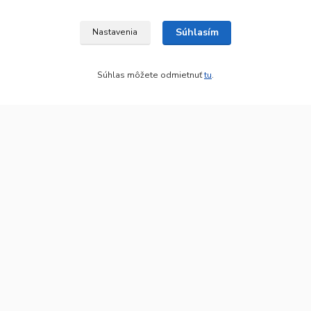
Ochrana osobných údajov
Vrátenie tovaru
Súhlasím
Nastavenia
Ako reklamovať
Súhlas môžete odmietnuť
tu
.
Kategórie
Batérie a nabíjačky
Drogéria a kozmetika
Malé domáce spotrebiče
Kancelárske potreby
Kontakt
INTERGAM s.r.o
Jelšová 5
831 01 Bratislava