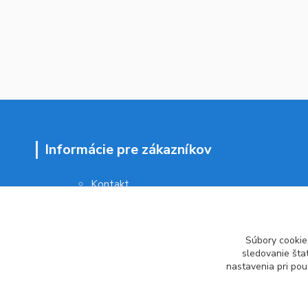
Informácie pre zákazníkov
Kontakt
Obchodné podmienky
Ochrana osobných údajov
Vrátenie tovaru
Súbory cookie
Ako reklamovať
sledovanie šta
nastavenia pri pou