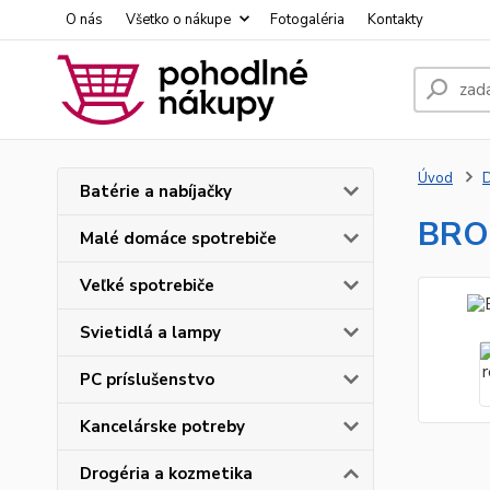
O nás
Všetko o nákupe
Fotogaléria
Kontakty
Úvod
D
Batérie a nabíjačky
BROS
Malé domáce spotrebiče
Veľké spotrebiče
Svietidlá a lampy
PC príslušenstvo
Kancelárske potreby
Drogéria a kozmetika