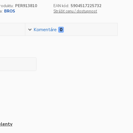
roduktu:
PER913810
EAN kód:
5904517225732
a:
BROS
Strážiť cenu / dostupnosť
Komentáre
0
lenty