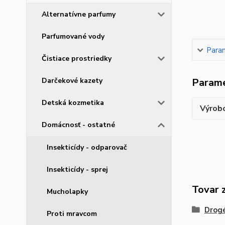
Alternatívne parfumy
Parfumované vody
Para
Čistiace prostriedky
Darčekové kazety
Param
Detská kozmetika
Výrob
Domácnosť - ostatné
Insekticídy - odparovač
Insekticídy - sprej
Tovar 
Mucholapky
Drogé
Proti mravcom