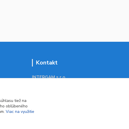
Kontakt
INTERGAM s.r.o
Jelšová 5
831 01 Bratislava
obchod@pohodlne-nakupy.sk
úhlasu tiež na
ášho obľúbeného
iám.
Viac na využitie