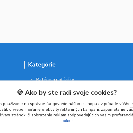
Kategórie
Batérie a nabíjačky
Drogéria a kozmetika
🍪 Ako by ste radi svoje cookies?
Malé domáce spotrebiče
Kancelárske potreby
s používame na správne fungovanie nášho e-shopu av prípade vášho s
tistík o webe, meranie efektivity reklamných kampaní, zapamätanie v
žívaní stránok, či zobrazenie reklám zodpovedajúcich vašim preferenc
cookies