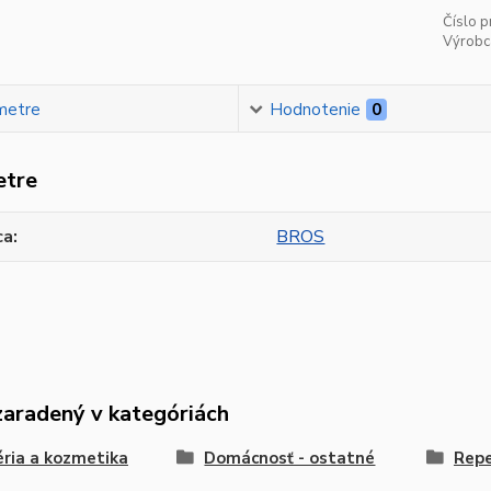
Číslo p
Výrobc
metre
Hodnotenie
0
etre
ca
BROS
zaradený v kategóriách
ria a kozmetika
Domácnosť - ostatné
Repe