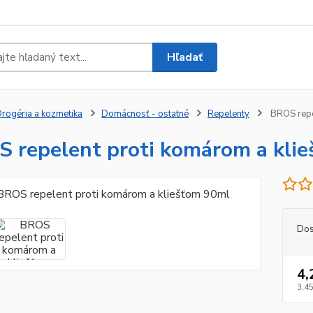
Hľadať
rogéria a kozmetika
Domácnosť - ostatné
Repelenty
BROS repe
 repelent proti komárom a kli
Dos
4,
3,45