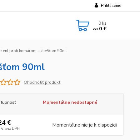
Prihlásenie
0
ks
za
0 €
lent proti komárom a kliešťom 90ml
ešťom 90ml
Ohodnotiť produkt
tupnosť
Momentálne nedostupné
24 €
Momentálne nie je k dispozícii
 €
bez DPH