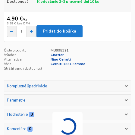
Dostupnosť
K odoslaniu 2-3 pracovné dni 10 ks
4,90 €
/
ks
3,98 €
bez DPH
Pridať do košíka
Číslo produktu:
MU995391
Výrobca:
Chatler
Alternatíva:
Nino Cerruti
Vôňa:
Cerruti 1881 Femme
Strážiť cenu / dostupnosť
Kompletné špecifikácie
Parametre
Hodnotenie
0
Komentáre
0