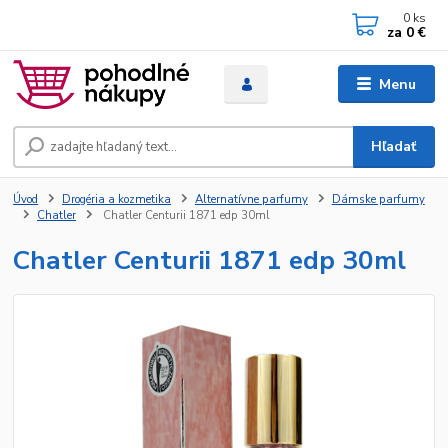
0
ks
za
0 €
Menu
Hľadať
Úvod
Drogéria a kozmetika
Alternatívne parfumy
Dámske parfumy
Chatler
Chatler Centurii 1871 edp 30ml
Chatler Centurii 1871 edp 30ml