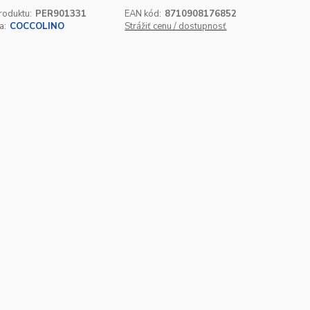
roduktu:
PER901331
EAN kód:
8710908176852
a:
COCCOLINO
Strážiť cenu / dostupnosť