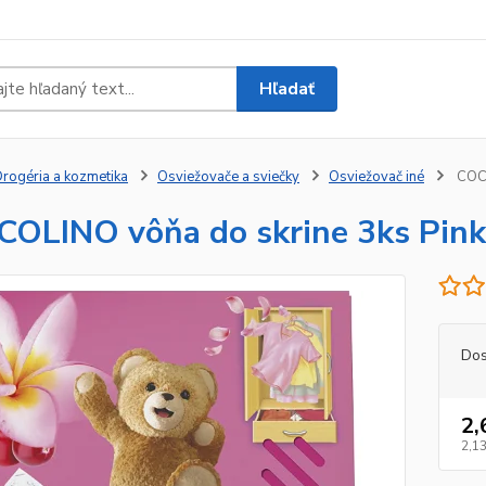
Hľadať
rogéria a kozmetika
Osviežovače a sviečky
Osviežovač iné
COCC
OLINO vôňa do skrine 3ks Pink
Dos
2,
2,13