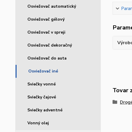
Osviežovač automatický
Para
Osviežovač gélový
Param
Osviežovač v spreji
Výrob
Osviežovač dekoračný
Osviežovač do auta
Osviežovač iné
Sviečky vonné
Tovar 
Sviečky čajové
Drogé
Sviečky adventné
Vonný olej