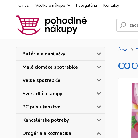
O nás
Všetko o nákupe
Fotogaléria
Kontakty
Úvod
D
Batérie a nabíjačky
COCC
Malé domáce spotrebiče
Veľké spotrebiče
Svietidlá a lampy
PC príslušenstvo
Kancelárske potreby
Drogéria a kozmetika