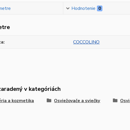
metre
Hodnotenie
0
etre
ca
COCCOLINO
zaradený v kategóriách
ria a kozmetika
Osviežovače a sviečky
Osvi