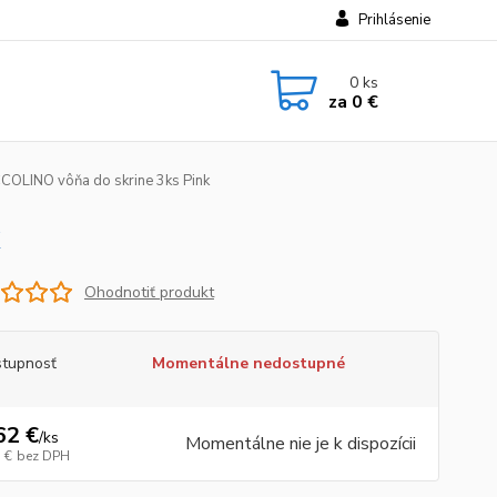
Prihlásenie
0
ks
za
0 €
OLINO vôňa do skrine 3ks Pink
Ohodnotiť produkt
tupnosť
Momentálne nedostupné
62 €
/
ks
Momentálne nie je k dispozícii
 €
bez DPH