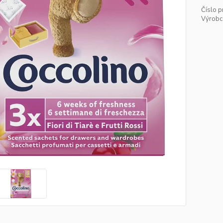
Číslo p
Výrobc