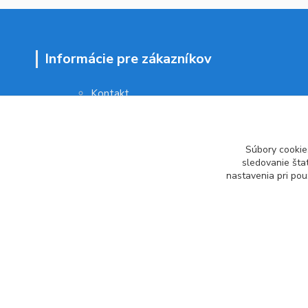
Informácie pre zákazníkov
Kontakt
Obchodné podmienky
Ochrana osobných údajov
Vrátenie tovaru
Súbory cookie
Ako reklamovať
sledovanie šta
nastavenia pri pou