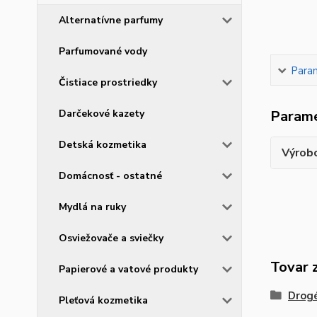
Alternatívne parfumy
Parfumované vody
Para
Čistiace prostriedky
Darčekové kazety
Param
Detská kozmetika
Výrob
Domácnosť - ostatné
Mydlá na ruky
Osviežovače a sviečky
Tovar 
Papierové a vatové produkty
Drogé
Pleťová kozmetika