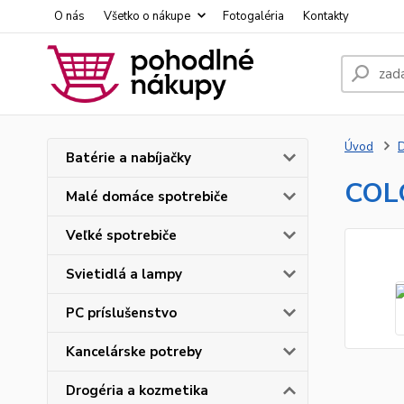
O nás
Všetko o nákupe
Fotogaléria
Kontakty
Úvod
D
Batérie a nabíjačky
COLG
Malé domáce spotrebiče
Veľké spotrebiče
Svietidlá a lampy
PC príslušenstvo
Kancelárske potreby
Drogéria a kozmetika