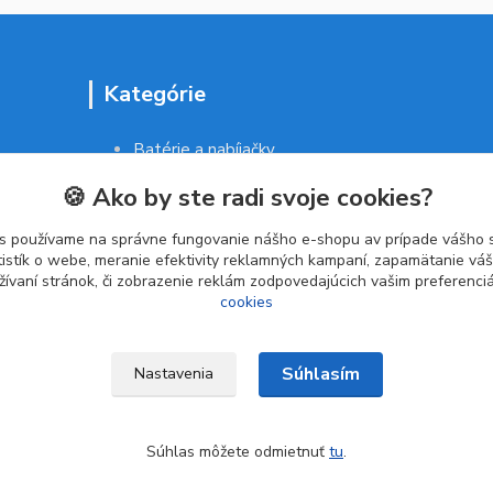
Kategórie
Batérie a nabíjačky
Drogéria a kozmetika
🍪 Ako by ste radi svoje cookies?
Malé domáce spotrebiče
Kancelárske potreby
s používame na správne fungovanie nášho e-shopu av prípade vášho s
tistík o webe, meranie efektivity reklamných kampaní, zapamätanie v
žívaní stránok, či zobrazenie reklám zodpovedajúcich vašim preferenc
cookies
Súhlasím
Nastavenia
Súhlas môžete odmietnuť
tu
.