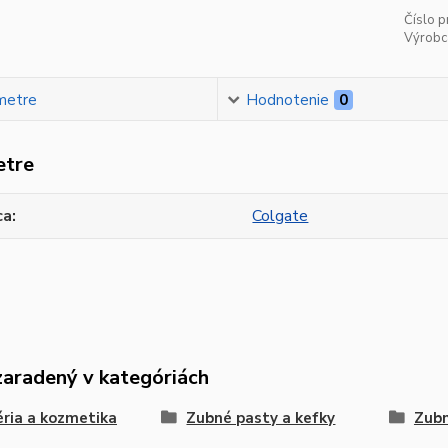
Číslo p
Výrobc
metre
Hodnotenie
0
etre
ca
Colgate
zaradený v kategóriách
ria a kozmetika
Zubné pasty a kefky
Zubn