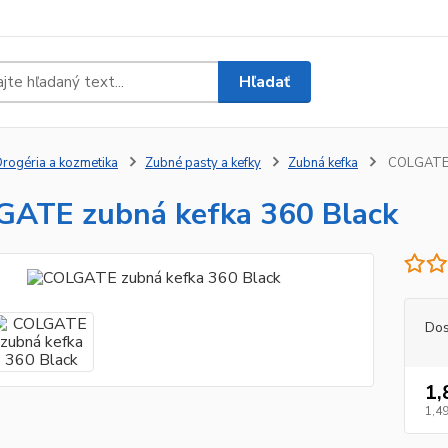
Hľadať
rogéria a kozmetika
Zubné pasty a kefky
Zubná kefka
COLGATE z
ATE zubná kefka 360 Black
Dos
1,
1,49