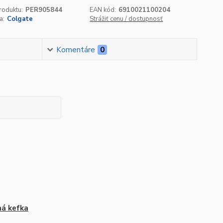
roduktu:
PER905844
EAN kód:
6910021100204
a:
Colgate
Strážiť cenu / dostupnosť
Komentáre
0
á kefka