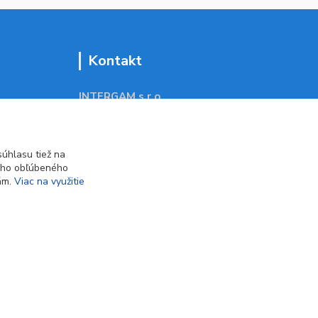
Kontakt
INTERGAM s.r.o
Jelšová 5
831 01 Bratislava
obchod@pohodlne-nakupy.sk
úhlasu tiež na
ášho obľúbeného
iám.
Viac na využitie
Vytvorené na
Eshop-rychlo.sk