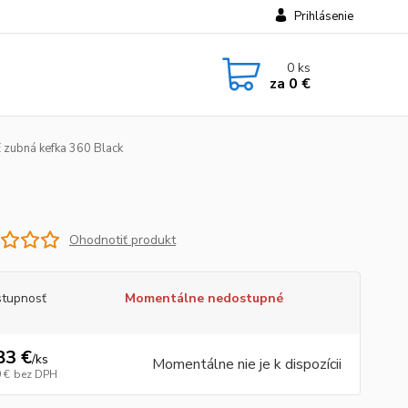
Prihlásenie
0
ks
za
0 €
ubná kefka 360 Black
Ohodnotiť produkt
tupnosť
Momentálne nedostupné
83 €
/
ks
Momentálne nie je k dispozícii
 €
bez DPH