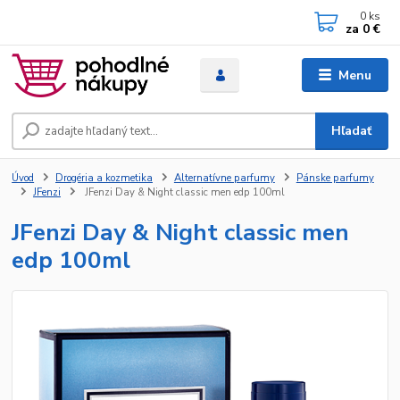
0
ks
za
0 €
Menu
Hľadať
Úvod
Drogéria a kozmetika
Alternatívne parfumy
Pánske parfumy
JFenzi
JFenzi Day & Night classic men edp 100ml
JFenzi Day & Night classic men
edp 100ml