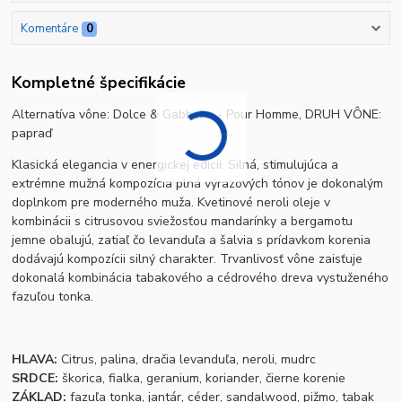
Komentáre
0
Kompletné špecifikácie
Alternatíva vône:
Dolce & Gabbana ‐ Pour Homme, DRUH VÔNE:
papraď
Klasická elegancia v energickej edícii. Silná, stimulujúca a
extrémne mužná kompozícia plná výrazových tónov je dokonalým
doplnkom pre moderného muža. Kvetinové neroli oleje v
kombinácii s citrusovou sviežosťou mandarínky a bergamotu
jemne obalujú, zatiaľ čo levanduľa a šalvia s prídavkom korenia
dodávajú kompozícii silný charakter. Trvanlivosť vône zaisťuje
dokonalá kombinácia tabakového a cédrového dreva vystuženého
fazuľou tonka.
HLAVA:
Citrus, palina, dračia levanduľa, neroli, mudrc
SRDCE:
škorica, fialka, geranium, koriander, čierne korenie
ZÁKLAD:
fazuľa tonka, jantár, céder, sandalwood, pižmo, tabak